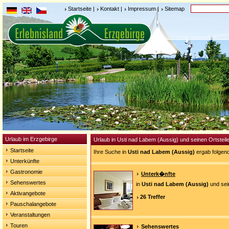
Startseite
|
Kontakt
|
Impressum
|
Sitemap
Urlaub im Erzgebirge
Urlaub in Usti nad Labem (Aussig) und seinen Ortsteil
Startseite
Ihre Suche in
Usti nad Labem (Aussig)
ergab folgen
Unterkünfte
Gastronomie
Unterk�nfte
Sehenswertes
in
Usti nad Labem (Aussig)
und sei
Aktivangebote
26 Treffer
Pauschalangebote
Veranstaltungen
Touren
Sehenswertes