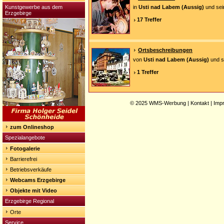
Kunstgewerbe aus dem
in
Usti nad Labem (Aussig)
und sei
Erzgebirge
17 Treffer
Ortsbeschreibungen
von
Usti nad Labem (Aussig)
und s
1 Treffer
© 2025
WMS-Werbung
|
Kontakt
|
Imp
zum Onlineshop
Spezialangebote
Fotogalerie
Barrierefrei
Betriebsverkäufe
Webcams Erzgebirge
Objekte mit Video
Erzgebirge Regional
Orte
Service