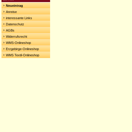
Neueintrag
Anreise
interessante Links
Datenschutz
AGBs
Widerrufsrecht
WMS-Onlineshop
Erzgebirge-Onlineshop
WMS Textil-Onlineshop