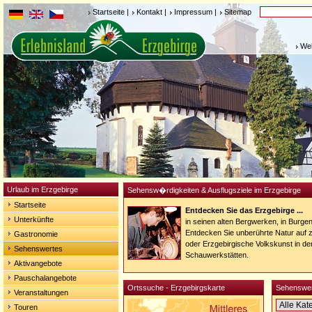
Startseite
|
Kontakt
|
Impressum
|
Sitemap
Weh
Urlaub im Erzgebirge
Sehensw�rdigkeiten & Ausflugsziele im Erzgebirge
Startseite
Entdecken Sie das Erzgebirge ...
Unterkünfte
in seinen alten Bergwerken, in Burge
Entdecken Sie unberührte Natur auf
Gastronomie
oder Erzgebirgische Volkskunst in de
Sehenswertes
Schauwerkstätten.
Aktivangebote
Pauschalangebote
Ortssuche - Erzgebirgskarte
Sehenswer
Veranstaltungen
Touren