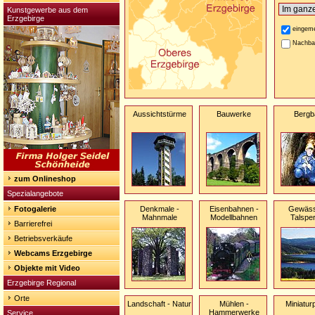
Kunstgewerbe aus dem
Erzgebirge
eingeme
Nachba
Aussichtstürme
Bauwerke
Bergb
zum Onlineshop
Spezialangebote
Fotogalerie
Denkmale -
Eisenbahnen -
Gewäss
Mahnmale
Modellbahnen
Talspe
Barrierefrei
Betriebsverkäufe
Webcams Erzgebirge
Objekte mit Video
Erzgebirge Regional
Orte
Landschaft - Natur
Mühlen -
Miniatur
Hammerwerke
Service