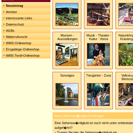
Neueintrag
Anreise
interessante Links
Datenschutz
AGBs
Museen -
Musik - Theater -
Naturlehr
Widerrufsrecht
Ausstellungen
Kultur - Kinos
Kräuterg
WMS-Onlineshop
Erzgebirge-Onlineshop
WMS Textil-Onlineshop
Sonstiges
Tiergärten - Zoos
Volksku
Werkstä
Neue Sehensw�rdigkeit eintragen
Eine Sehensw�rdigkeit ist noch nicht unter erlebnisla
aufgef�hrt?
Tragen Sie hier die Sehensw�rdigkeit ein.