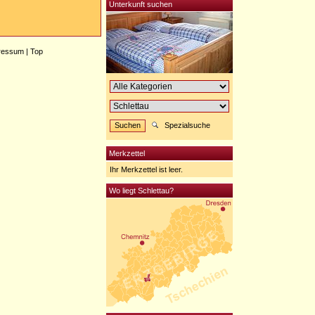
Unterkunft suchen
ressum
|
Top
Spezialsuche
Merkzettel
Ihr Merkzettel ist leer.
Wo liegt Schlettau?