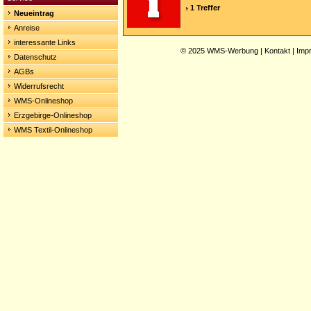
1 Treffer
Neueintrag
Anreise
interessante Links
© 2025
WMS-Werbung
|
Kontakt
|
Imp
Datenschutz
AGBs
Widerrufsrecht
WMS-Onlineshop
Erzgebirge-Onlineshop
WMS Textil-Onlineshop