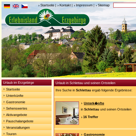
Startseite
|
Kontakt
|
Impressum
|
Sitemap
Urlaub im Erzgebirge
Urlaub in Schlettau und seinen Ortsteilen
Startseite
Ihre Suche in
Schlettau
ergab folgende Ergebnisse:
Unterkünfte
Gastronomie
Unterk�nfte
Sehenswertes
in
Schlettau
und seinen Ortsteilen
Aktivangebote
16 Treffer
Pauschalangebote
Veranstaltungen
Touren
Gastronomie