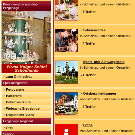
Kunstgewerbe aus dem
in
Schlettau
und seinen Ortsteilen
Erzgebirge
7 Treffer
Sehenswertes
in
Schlettau
und seinen Ortsteilen
4 Treffer
Sport- und Aktivangebote
in
Schlettau
und seinen Ortsteilen
1 Treffer
zum Onlineshop
Spezialangebote
Fotogalerie
Ortsbeschreibungen
Barrierefrei
von
Schlettau
und seinen Ortsteilen
Betriebsverkäufe
2 Treffer
Webcams Erzgebirge
Objekte mit Video
Erzgebirge Regional
Fotos
Orte
von
Schlettau
und seinen Ortsteilen
Service