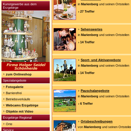
Kunstgewerbe aus dem
in
Marienberg
und seinen Ortsteilen
Erzgebirge
27 Treffer
Sehenswertes
in
Marienberg
und seinen Ortsteilen
14 Treffer
Sport- und Aktivangebote
in
Marienberg
und seinen Ortsteilen
14 Treffer
zum Onlineshop
Spezialangebote
Fotogalerie
Pauschalangebote
Barrierefrei
in
Marienberg
und seinen Ortsteilen
Betriebsverkäufe
6 Treffer
Webcams Erzgebirge
Objekte mit Video
Erzgebirge Regional
Ortsbeschreibungen
Orte
von
Marienberg
und seinen Ortsteile
Service