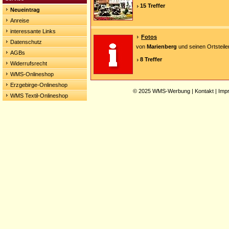
15 Treffer
Neueintrag
Anreise
interessante Links
Fotos
Datenschutz
von
Marienberg
und seinen Ortsteile
AGBs
8 Treffer
Widerrufsrecht
WMS-Onlineshop
Erzgebirge-Onlineshop
© 2025
WMS-Werbung
|
Kontakt
|
Imp
WMS Textil-Onlineshop