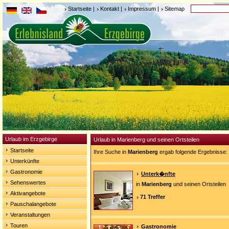
Startseite
|
Kontakt
|
Impressum
|
Sitemap
Urlaub im Erzgebirge
Urlaub in Marienberg und seinen Ortsteilen
Startseite
Ihre Suche in
Marienberg
ergab folgende Ergebnisse:
Unterkünfte
Gastronomie
Unterk�nfte
Sehenswertes
in
Marienberg
und seinen Ortsteilen
Aktivangebote
71 Treffer
Pauschalangebote
Veranstaltungen
Touren
Gastronomie