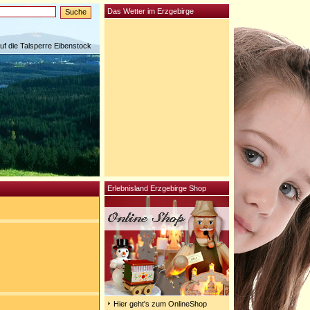
Das Wetter im Erzgebirge
auf die Talsperre Eibenstock
Erlebnisland Erzgebirge Shop
Hier geht's zum OnlineShop