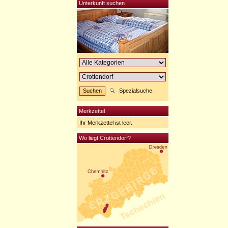
Unterkunft suchen
Spezialsuche
Merkzettel
Ihr Merkzettel ist leer.
Wo liegt Crottendorf?