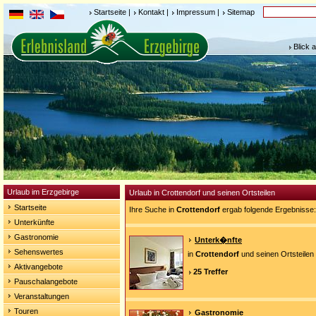
Startseite
|
Kontakt
|
Impressum
|
Sitemap
Blick 
Urlaub im Erzgebirge
Urlaub in Crottendorf und seinen Ortsteilen
Startseite
Ihre Suche in
Crottendorf
ergab folgende Ergebnisse:
Unterkünfte
Gastronomie
Unterk�nfte
Sehenswertes
in
Crottendorf
und seinen Ortsteilen
Aktivangebote
25 Treffer
Pauschalangebote
Veranstaltungen
Touren
Gastronomie