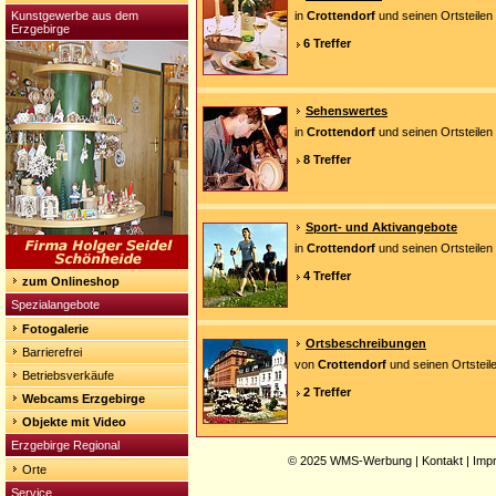
Kunstgewerbe aus dem
in
Crottendorf
und seinen Ortsteilen
Erzgebirge
6 Treffer
Sehenswertes
in
Crottendorf
und seinen Ortsteilen
8 Treffer
Sport- und Aktivangebote
in
Crottendorf
und seinen Ortsteilen
4 Treffer
zum Onlineshop
Spezialangebote
Fotogalerie
Ortsbeschreibungen
Barrierefrei
von
Crottendorf
und seinen Ortsteil
Betriebsverkäufe
2 Treffer
Webcams Erzgebirge
Objekte mit Video
Erzgebirge Regional
© 2025
WMS-Werbung
|
Kontakt
|
Imp
Orte
Service