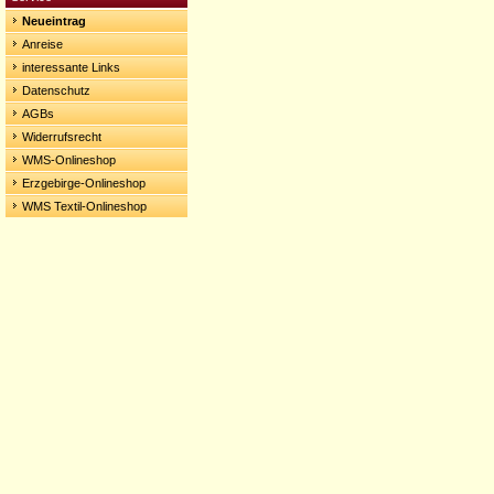
Neueintrag
Anreise
interessante Links
Datenschutz
AGBs
Widerrufsrecht
WMS-Onlineshop
Erzgebirge-Onlineshop
WMS Textil-Onlineshop