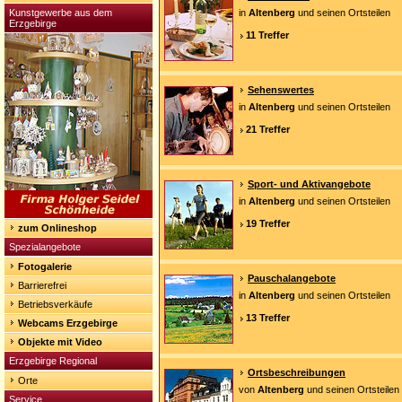
Kunstgewerbe aus dem
in
Altenberg
und seinen Ortsteilen
Erzgebirge
11 Treffer
Sehenswertes
in
Altenberg
und seinen Ortsteilen
21 Treffer
Sport- und Aktivangebote
in
Altenberg
und seinen Ortsteilen
19 Treffer
zum Onlineshop
Spezialangebote
Fotogalerie
Pauschalangebote
Barrierefrei
in
Altenberg
und seinen Ortsteilen
Betriebsverkäufe
13 Treffer
Webcams Erzgebirge
Objekte mit Video
Erzgebirge Regional
Ortsbeschreibungen
Orte
von
Altenberg
und seinen Ortsteilen
Service