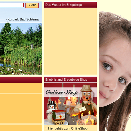
Das Wetter im Erzgebirge
Kurpark Bad Schlema
Erlebnisland Erzgebirge Shop
Hier geht's zum OnlineShop