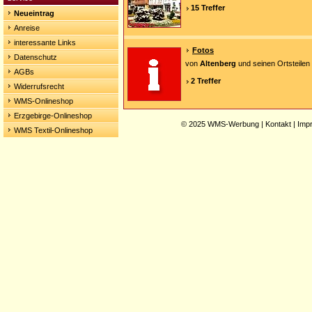
15 Treffer
Neueintrag
Anreise
interessante Links
Fotos
Datenschutz
von
Altenberg
und seinen Ortsteilen
AGBs
2 Treffer
Widerrufsrecht
WMS-Onlineshop
Erzgebirge-Onlineshop
© 2025
WMS-Werbung
|
Kontakt
|
Imp
WMS Textil-Onlineshop