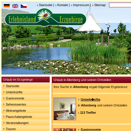
Startseite
|
Kontakt
|
Impressum
|
Sitemap
Urlaub im Erzgebirge
Urlaub in Altenberg und seinen Ortsteilen
Startseite
Ihre Suche in
Altenberg
ergab folgende Ergebnisse:
Unterkünfte
Gastronomie
Unterk�nfte
Sehenswertes
in
Altenberg
und seinen Ortsteilen
Aktivangebote
113 Treffer
Pauschalangebote
Veranstaltungen
Touren
Gastronomie