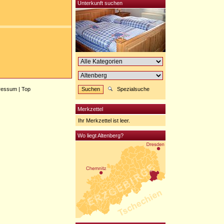
Unterkunft suchen
ressum
|
Top
Spezialsuche
Merkzettel
Ihr Merkzettel ist leer.
Wo liegt Altenberg?