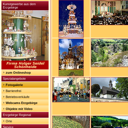
Kunstgewerbe aus dem
Erzgebirge
zum Onlineshop
Spezialangebote
Fotogalerie
Barrierefrei
Betriebsverkäufe
Webcams Erzgebirge
Objekte mit Video
Erzgebirge Regional
Orte
Service