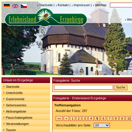
Startseite
|
Kontakt
|
Impressum
|
Sitemap
Weh
Urlaub im Erzgebirge
Fotogalerie: Suche
Startseite
Unterkünfte
Fotogalerie - Erlebnisland Erzgebirge
Gastronomie
Sehenswertes
Treffernavigation
Anzahl der Fotos: 297
Aktivangebote
Pauschalangebote
<<
<
1
2
3
4
5
6
7
8
9
10
Veranstaltungen
Vorschaubilder pro Seite:
Touren