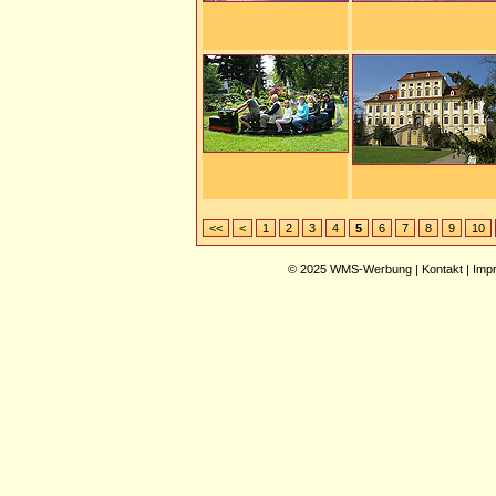
<<
<
1
2
3
4
5
6
7
8
9
10
© 2025
WMS-Werbung
|
Kontakt
|
Imp