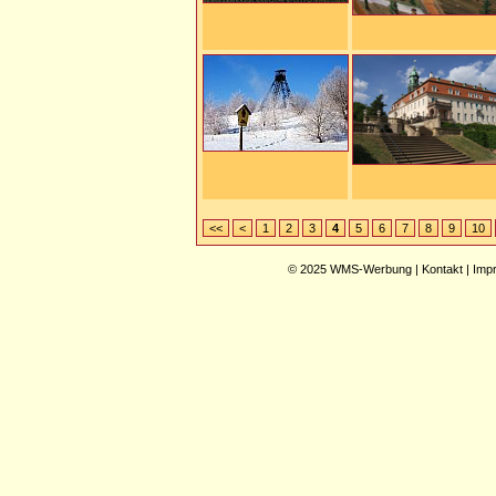
<<
<
1
2
3
4
5
6
7
8
9
10
© 2025
WMS-Werbung
|
Kontakt
|
Imp