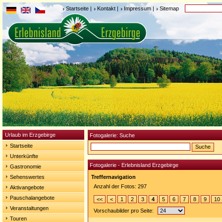
Startseite
|
Kontakt
|
Impressum
|
Sitemap
Urlaub im Erzgebirge
Fotogalerie: Suche
Startseite
Unterkünfte
Fotogalerie - Erlebnisland Erzgebirge
Gastronomie
Sehenswertes
Treffernavigation
Anzahl der Fotos: 297
Aktivangebote
Pauschalangebote
<<
<
1
2
3
4
5
6
7
8
9
10
Veranstaltungen
Vorschaubilder pro Seite:
Touren