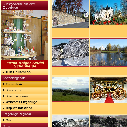
Kunstgewerbe aus dem
Erzgebirge
zum Onlineshop
Spezialangebote
Fotogalerie
Barrierefrei
Betriebsverkäufe
Webcams Erzgebirge
Objekte mit Video
Erzgebirge Regional
Orte
Service