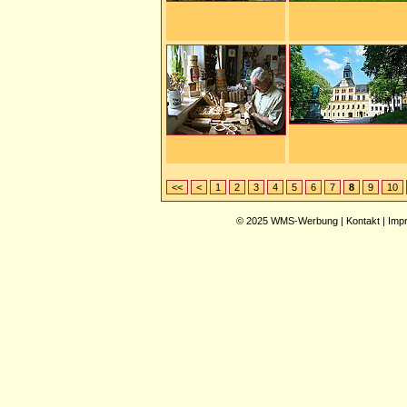
<<
<
1
2
3
4
5
6
7
8
9
10
© 2025
WMS-Werbung
|
Kontakt
|
Imp