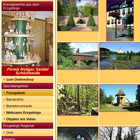
Kunstgewerbe aus dem
Erzgebirge
zum Onlineshop
Spezialangebote
Fotogalerie
Barrierefrei
Betriebsverkäufe
Webcams Erzgebirge
Objekte mit Video
Erzgebirge Regional
Orte
Service