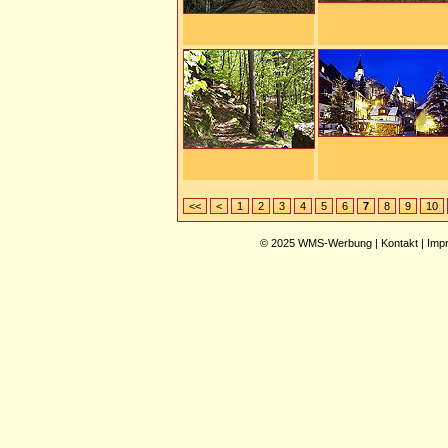
<<
<
1
2
3
4
5
6
7
8
9
10
© 2025
WMS-Werbung
|
Kontakt
|
Imp