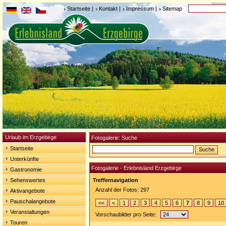
Startseite
|
Kontakt
|
Impressum
|
Sitemap
Urlaub im Erzgebirge
Fotogalerie: Suche
Startseite
Unterkünfte
Fotogalerie - Erlebnisland Erzgebirge
Gastronomie
Sehenswertes
Treffernavigation
Anzahl der Fotos: 297
Aktivangebote
Pauschalangebote
<<
<
1
2
3
4
5
6
7
8
9
10
Veranstaltungen
Vorschaubilder pro Seite:
Touren