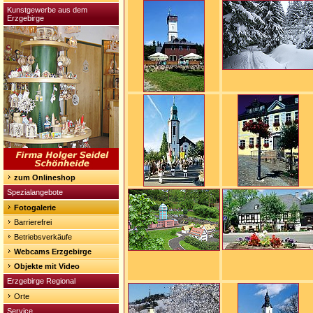
Kunstgewerbe aus dem
Erzgebirge
zum Onlineshop
Spezialangebote
Fotogalerie
Barrierefrei
Betriebsverkäufe
Webcams Erzgebirge
Objekte mit Video
Erzgebirge Regional
Orte
Service