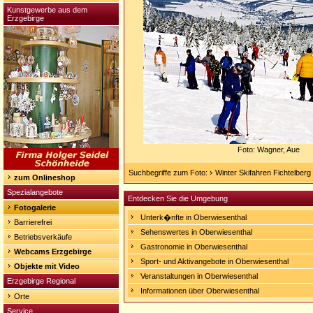
Kunstgewerbe aus dem
Erzgebirge
Foto: Wagner, Aue
Suchbegriffe zum Foto:
Winter Skifahren Fichtelber
zum Onlineshop
Spezialangebote
Entdecken Sie die Umgebung
Fotogalerie
Unterk�nfte in Oberwiesenthal
Barrierefrei
Sehenswertes in Oberwiesenthal
Betriebsverkäufe
Gastronomie in Oberwiesenthal
Webcams Erzgebirge
Sport- und Aktivangebote in Oberwiesenthal
Objekte mit Video
Veranstaltungen in Oberwiesenthal
Erzgebirge Regional
Informationen über Oberwiesenthal
Orte
Service