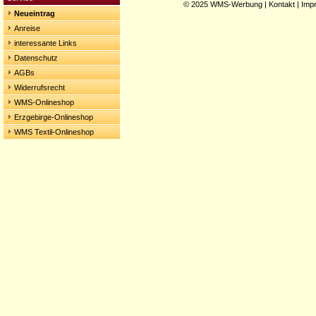
© 2025
WMS-Werbung
|
Kontakt
|
Imp
Neueintrag
Anreise
interessante Links
Datenschutz
AGBs
Widerrufsrecht
WMS-Onlineshop
Erzgebirge-Onlineshop
WMS Textil-Onlineshop