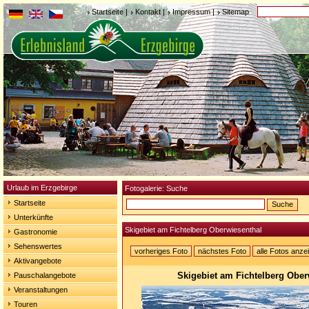
Startseite
|
Kontakt
|
Impressum
|
Sitemap
Urlaub im Erzgebirge
Fotogalerie: Suche
Startseite
Unterkünfte
Skigebiet am Fichtelberg Oberwiesenthal
Gastronomie
Sehenswertes
vorheriges Foto
nächstes Foto
alle Fotos anze
Aktivangebote
Skigebiet am Fichtelberg Ober
Pauschalangebote
Veranstaltungen
Touren