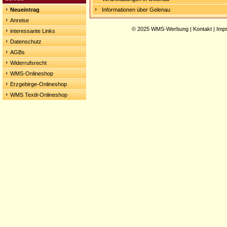
Neueintrag
Informationen über Gelenau
Anreise
© 2025
WMS-Werbung
|
Kontakt
|
Imp
interessante Links
Datenschutz
AGBs
Widerrufsrecht
WMS-Onlineshop
Erzgebirge-Onlineshop
WMS Textil-Onlineshop