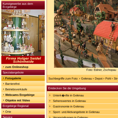
Kunstgewerbe aus dem
Erzgebirge
zum Onlineshop
Foto: Eidner, Zschopau
Spezialangebote
Fotogalerie
Suchbegriffe zum Foto:
Gelenau
Depot
Pohl
St
Barrierefrei
Entdecken Sie die Umgebung
Betriebsverkäufe
Webcams Erzgebirge
Unterk�nfte in Gelenau
Objekte mit Video
Sehenswertes in Gelenau
Erzgebirge Regional
Gastronomie in Gelenau
Orte
Sport- und Aktivangebote in Gelenau
Service
Veranstaltungen in Gelenau