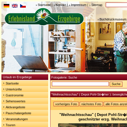
Startseite
|
Kontakt
|
Impressum
|
Sitemap
Buchdruckmuseum 
Urlaub im Erzgebirge
Fotogalerie: Suche
Startseite
Unterkünfte
"Weihnachtsschau" ( Depot Pohl-Str�her ): beweglicher
Gastronomie
Weihnachtsberg
Sehenswertes
vorheriges Foto
nächstes Foto
alle Fotos anze
Aktivangebote
Pauschalangebote
"Weihnachtsschau" ( Depot Pohl-Str�h
geschnitzter erzg. Weihnac
Veranstaltungen
Touren