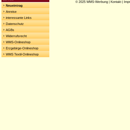
© 2025
WMS-Werbung
|
Kontakt
|
Imp
Neueintrag
Anreise
interessante Links
Datenschutz
AGBs
Widerrufsrecht
WMS-Onlineshop
Erzgebirge-Onlineshop
WMS Textil-Onlineshop