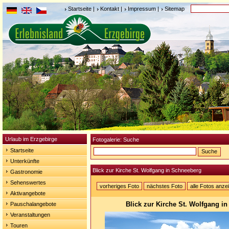
Startseite
|
Kontakt
|
Impressum
|
Sitemap
Urlaub im Erzgebirge
Fotogalerie: Suche
Startseite
Unterkünfte
Blick zur Kirche St. Wolfgang in Schneeberg
Gastronomie
Sehenswertes
vorheriges Foto
nächstes Foto
alle Fotos anze
Aktivangebote
Blick zur Kirche St. Wolfgang i
Pauschalangebote
Veranstaltungen
Touren