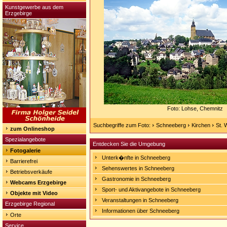
Kunstgewerbe aus dem
Erzgebirge
Foto: Lohse, Chemnitz
Suchbegriffe zum Foto:
Schneeberg
Kirchen
St. 
zum Onlineshop
Spezialangebote
Entdecken Sie die Umgebung
Fotogalerie
Unterk�nfte in Schneeberg
Barrierefrei
Sehenswertes in Schneeberg
Betriebsverkäufe
Gastronomie in Schneeberg
Webcams Erzgebirge
Sport- und Aktivangebote in Schneeberg
Objekte mit Video
Veranstaltungen in Schneeberg
Erzgebirge Regional
Informationen über Schneeberg
Orte
Service