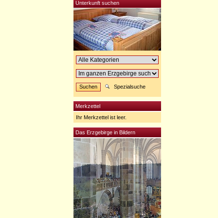
Unterkunft suchen
Spezialsuche
Merkzettel
Ihr Merkzettel ist leer.
Das Erzgebirge in Bildern