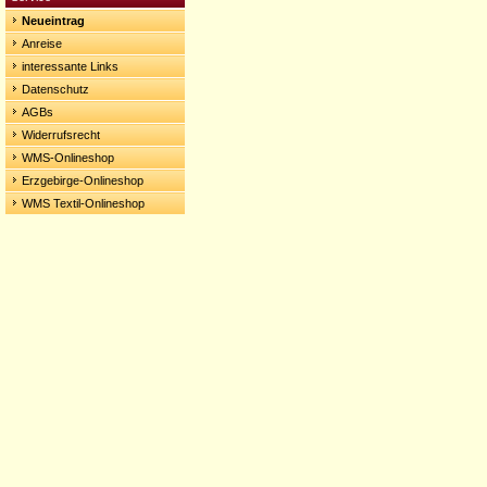
Neueintrag
Anreise
interessante Links
Datenschutz
AGBs
Widerrufsrecht
WMS-Onlineshop
Erzgebirge-Onlineshop
WMS Textil-Onlineshop