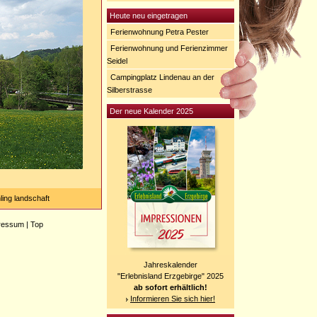
Heute neu eingetragen
Ferienwohnung Petra Pester
Ferienwohnung und Ferienzimmer
Seidel
Campingplatz Lindenau an der
Silberstrasse
Der neue Kalender 2025
ling landschaft
ressum
|
Top
Jahreskalender
"Erlebnisland Erzgebirge" 2025
ab sofort erhältlich!
Informieren Sie sich hier!