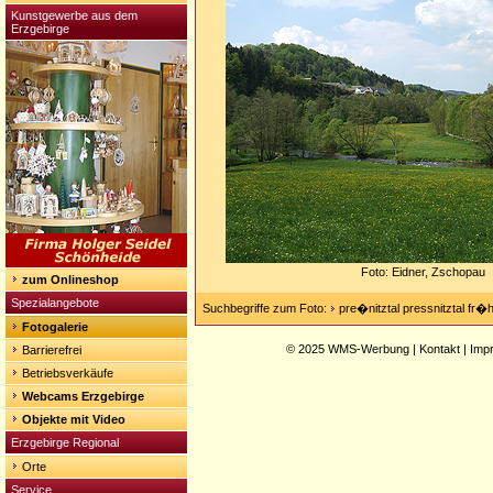
Kunstgewerbe aus dem
Erzgebirge
Foto: Eidner, Zschopau
zum Onlineshop
Spezialangebote
Suchbegriffe zum Foto:
pre�nitztal pressnitztal fr�h
Fotogalerie
© 2025
WMS-Werbung
|
Kontakt
|
Imp
Barrierefrei
Betriebsverkäufe
Webcams Erzgebirge
Objekte mit Video
Erzgebirge Regional
Orte
Service