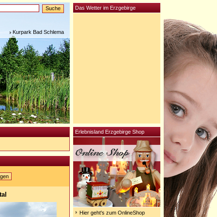
Das Wetter im Erzgebirge
Kurpark Bad Schlema
Erlebnisland Erzgebirge Shop
igen
tal
Hier geht's zum OnlineShop