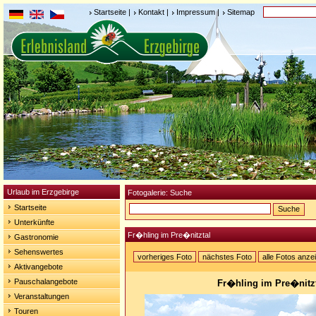
Startseite
|
Kontakt
|
Impressum
|
Sitemap
Urlaub im Erzgebirge
Fotogalerie: Suche
Startseite
Unterkünfte
Fr�hling im Pre�nitztal
Gastronomie
Sehenswertes
vorheriges Foto
nächstes Foto
alle Fotos anze
Aktivangebote
Pauschalangebote
Fr�hling im Pre�nitz
Veranstaltungen
Touren