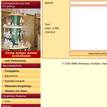
Betreff:
Kunstgewerbe aus dem
Erzgebirge
Text:
(max. 1.000
Zeichen)
zum Onlineshop
© 2025
WMS-Werbung
|
Kontakt
|
Imp
Spezialangebote
Fotogalerie
Barrierefrei
Betriebsverkäufe
Webcams Erzgebirge
Objekte mit Video
Erzgebirge Regional
Orte
Service