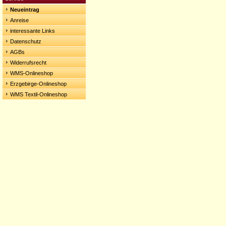
Neueintrag
Anreise
interessante Links
Datenschutz
AGBs
Widerrufsrecht
WMS-Onlineshop
Erzgebirge-Onlineshop
WMS Textil-Onlineshop