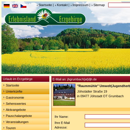
Startseite
|
Kontakt
|
Impressum
|
Sitemap
Urlaub im Erzgebirge
E-Mail an: jhgrumbach[at]djh.de
Startseite
"Raummühle" Umwelt|Jugendher
Unterkünfte
Jöhstädter Straße 19
in 09477 Jöhstadt OT Grumbach
Gastronomie
Sehenswertes
Aktivangebote
Pauschalangebote
Ihr Name:
Veranstaltungen
Ihre E-Mail
Adresse:
Touren