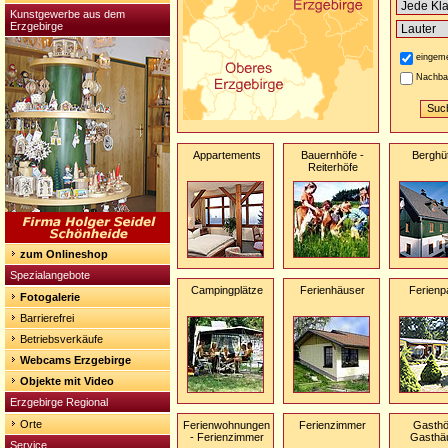
Kunstgewerbe aus dem
Erzgebirge
eingeme
Nachba
Appartements
Bauernhöfe -
Berghü
Reiterhöfe
zum Onlineshop
Spezialangebote
Campingplätze
Ferienhäuser
Ferienp
Fotogalerie
Barrierefrei
Betriebsverkäufe
Webcams Erzgebirge
Objekte mit Video
Erzgebirge Regional
Orte
Ferienwohnungen
Ferienzimmer
Gasthö
- Ferienzimmer
Gasthä
Service