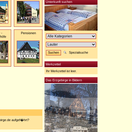
Unterkunft suchen
 -
Pensionen
shöfe
Spezialsuche
Merkzettel
Ihr Merkzettel ist leer.
Das Erzgebirge in Bildern
ebirge.de aufgef�hrt?