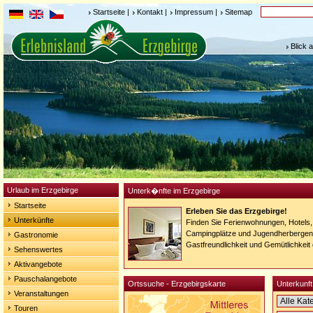
Startseite
|
Kontakt
|
Impressum
|
Sitemap
Blick 
Urlaub im Erzgebirge
Unterk�nfte im Erzgebirge
Startseite
Erleben Sie das Erzgebirge!
Unterkünfte
Finden Sie Ferienwohnungen, Hotels,
Campingplätze und Jugendherbergen.
Gastronomie
Gastfreundlichkeit und Gemütlichkeit
Sehenswertes
Aktivangebote
Pauschalangebote
Ortssuche - Erzgebirgskarte
Unterkunft
Veranstaltungen
Touren