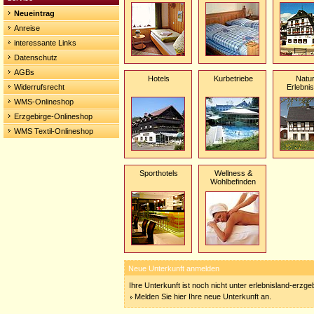
Neueintrag
Anreise
interessante Links
Datenschutz
AGBs
Hotels
Kurbetriebe
Natur
Widerrufsrecht
Erlebni
WMS-Onlineshop
Erzgebirge-Onlineshop
WMS Textil-Onlineshop
Sporthotels
Wellness &
Wohlbefinden
Neue Unterkunft anmelden
Ihre Unterkunft ist noch nicht unter erlebnisland-erzg
Melden Sie hier Ihre neue Unterkunft an.