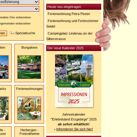
Heute neu eingetragen
Ferienwohnung Petra Pester
indete Orte einbeziehen
Ferienwohnung und Ferienzimmer
rgemeinden einbeziehen
Seidel
Spezialsuche
Campingplatz Lindenau an der
Silberstrasse
tten
Bungalows
Der neue Kalender 2025
arks
Ferienwohnungen
Jahreskalender
"Erlebnisland Erzgebirge" 2025
ab sofort erhältlich!
Informieren Sie sich hier!
fe -
Herbergen -
user
Freizeitheime