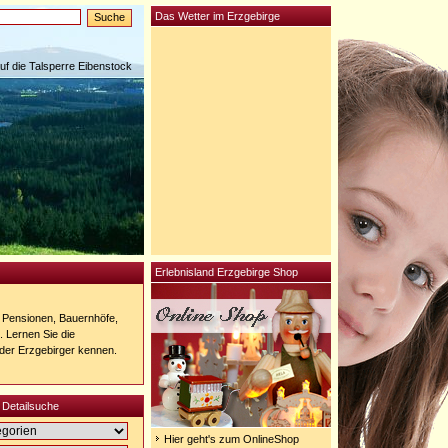
Das Wetter im Erzgebirge
auf die Talsperre Eibenstock
Erlebnisland Erzgebirge Shop
 Pensionen, Bauernhöfe,
 Lernen Sie die
 der Erzgebirger kennen.
 Detailsuche
Hier geht's zum OnlineShop