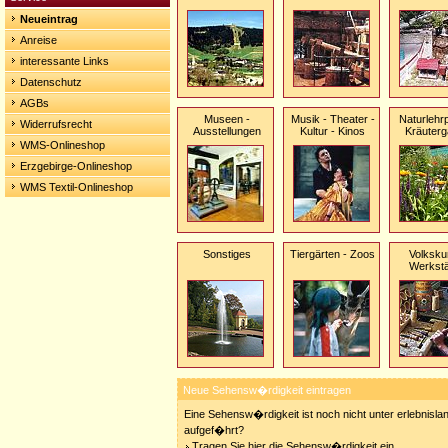
Neueintrag
Anreise
interessante Links
Datenschutz
AGBs
Museen -
Musik - Theater -
Naturlehr
Widerrufsrecht
Ausstellungen
Kultur - Kinos
Kräuterg
WMS-Onlineshop
Erzgebirge-Onlineshop
WMS Textil-Onlineshop
Sonstiges
Tiergärten - Zoos
Volksku
Werkstä
Neue Sehensw�rdigkeit eintragen
Eine Sehensw�rdigkeit ist noch nicht unter erlebnisla
aufgef�hrt?
Tragen Sie hier die Sehensw�rdigkeit ein.