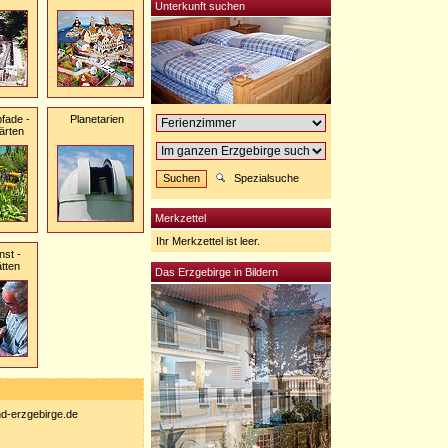
Unterkunft suchen
pfade -
Planetarien
ärten
Spezialsuche
Merkzettel
Ihr Merkzettel ist leer.
nst -
tten
Das Erzgebirge in Bildern
nd-erzgebirge.de