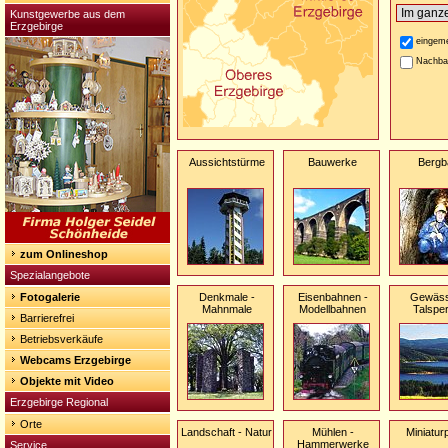
Kunstgewerbe aus dem
Erzgebirge
eingeme
Nachba
Aussichtstürme
Bauwerke
Bergb
zum Onlineshop
Spezialangebote
Fotogalerie
Denkmale -
Eisenbahnen -
Gewäss
Mahnmale
Modellbahnen
Talspe
Barrierefrei
Betriebsverkäufe
Webcams Erzgebirge
Objekte mit Video
Erzgebirge Regional
Orte
Landschaft - Natur
Mühlen -
Miniatur
Hammerwerke
Service