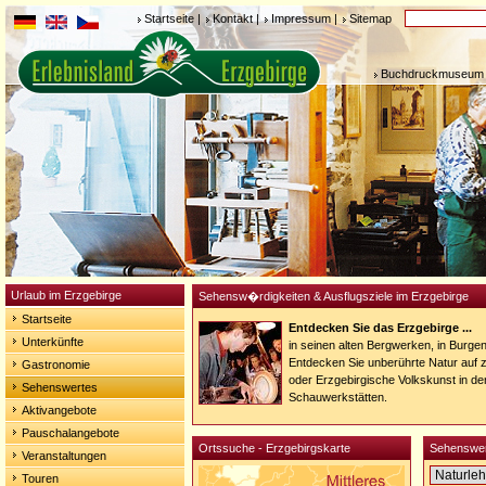
Startseite
|
Kontakt
|
Impressum
|
Sitemap
Buchdruckmuseum 
Urlaub im Erzgebirge
Sehensw�rdigkeiten & Ausflugsziele im Erzgebirge
Startseite
Entdecken Sie das Erzgebirge ...
Unterkünfte
in seinen alten Bergwerken, in Burge
Entdecken Sie unberührte Natur auf
Gastronomie
oder Erzgebirgische Volkskunst in de
Sehenswertes
Schauwerkstätten.
Aktivangebote
Pauschalangebote
Ortssuche - Erzgebirgskarte
Sehenswer
Veranstaltungen
Touren