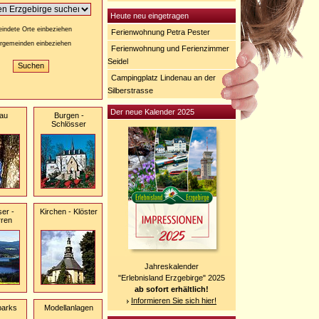
Heute neu eingetragen
indete Orte einbeziehen
Ferienwohnung Petra Pester
rgemeinden einbeziehen
Ferienwohnung und Ferienzimmer
Seidel
Campingplatz Lindenau an der
Silberstrasse
Der neue Kalender 2025
au
Burgen -
Schlösser
er -
Kirchen - Klöster
rren
Jahreskalender
"Erlebnisland Erzgebirge" 2025
ab sofort erhältlich!
Informieren Sie sich hier!
parks
Modellanlagen