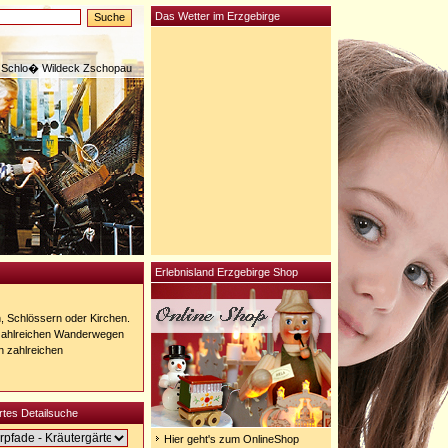
Das Wetter im Erzgebirge
Schlo� Wildeck Zschopau
Erlebnisland Erzgebirge Shop
n, Schlössern oder Kirchen.
 zahlreichen Wanderwegen
n zahlreichen
tes Detailsuche
Hier geht's zum OnlineShop