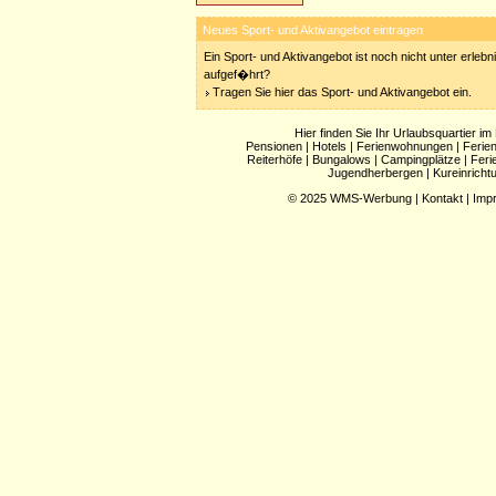
Neues Sport- und Aktivangebot eintragen
Ein Sport- und Aktivangebot ist noch nicht unter erleb
aufgef�hrt?
Tragen Sie hier das Sport- und Aktivangebot ein.
Hier finden Sie Ihr Urlaubsquartier im
Pensionen
|
Hotels
|
Ferienwohnungen
|
Ferie
Reiterhöfe
|
Bungalows
|
Campingplätze
|
Feri
Jugendherbergen
|
Kureinricht
© 2025
WMS-Werbung
|
Kontakt
|
Imp