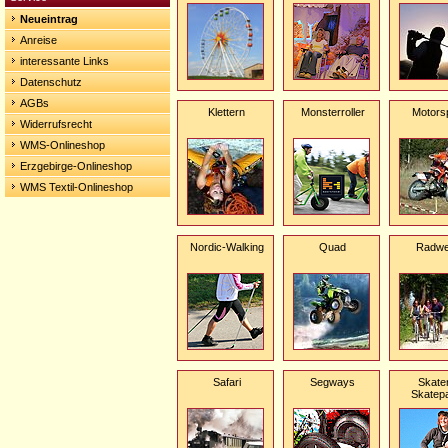
Neueintrag
Anreise
interessante Links
Datenschutz
AGBs
Klettern
Monsterroller
Motors
Widerrufsrecht
WMS-Onlineshop
Erzgebirge-Onlineshop
WMS Textil-Onlineshop
Nordic-Walking
Quad
Radw
Safari
Segways
Skate
Skatep