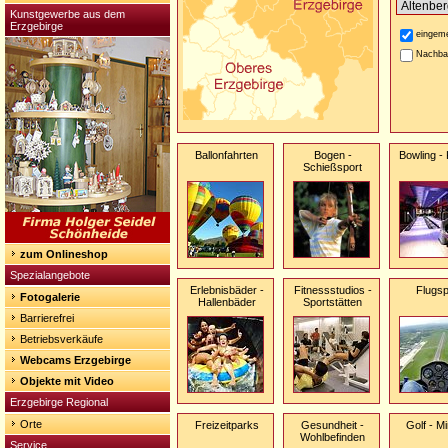
Kunstgewerbe aus dem
Erzgebirge
eingeme
Nachba
Ballonfahrten
Bogen -
Bowling -
Schießsport
zum Onlineshop
Spezialangebote
Erlebnisbäder -
Fitnessstudios -
Flugsp
Fotogalerie
Hallenbäder
Sportstätten
Barrierefrei
Betriebsverkäufe
Webcams Erzgebirge
Objekte mit Video
Erzgebirge Regional
Orte
Freizeitparks
Gesundheit -
Golf - Mi
Wohlbefinden
Service