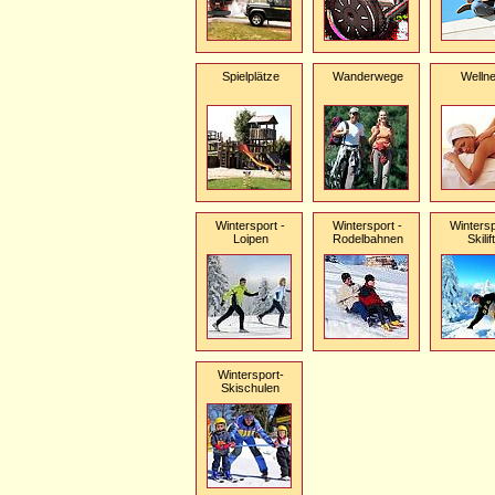
Spielplätze
Wanderwege
Welln
Wintersport -
Wintersport -
Wintersp
Loipen
Rodelbahnen
Skilif
Wintersport-
Skischulen