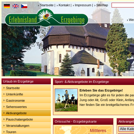
Startseite
|
Kontakt
|
Impressum
|
Sitemap
Weh
Urlaub im Erzgebirge
Sport- & Aktivangebote im Erzgebirge
Startseite
Erleben Sie das Erzgebirge!
Unterkünfte
Im Erzgebirge gibt es für jeden die 
Jung oder Alt, Groß oder Klein, Anfän
Gastronomie
hier finden Sie ein breitgefächertes F
Sehenswertes
Aktivangebote
Pauschalangebote
Ortssuche - Erzgebirgskarte
Aktivangeb
Veranstaltungen
Touren