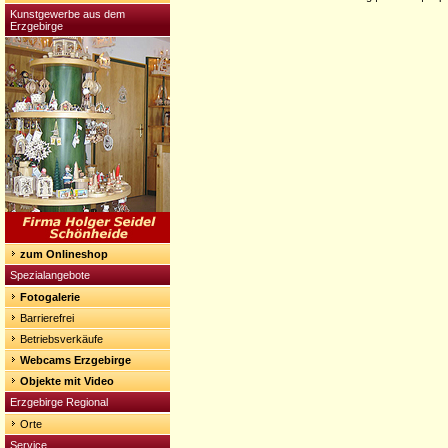
Kunstgewerbe aus dem
Erzgebirge
zum Onlineshop
Spezialangebote
Fotogalerie
Barrierefrei
Betriebsverkäufe
Webcams Erzgebirge
Objekte mit Video
Erzgebirge Regional
Orte
Service