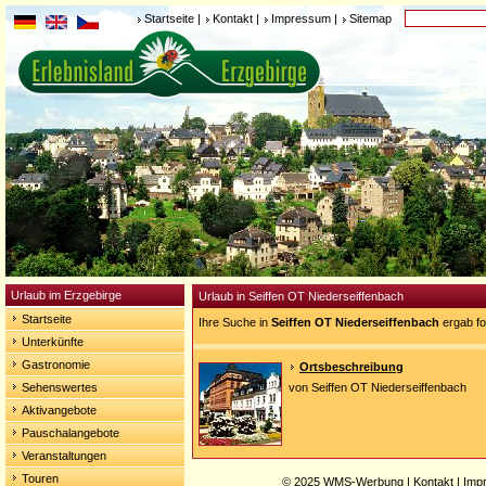
Startseite
|
Kontakt
|
Impressum
|
Sitemap
Urlaub im Erzgebirge
Urlaub in Seiffen OT Niederseiffenbach
Startseite
Ihre Suche in
Seiffen OT Niederseiffenbach
ergab fo
Unterkünfte
Gastronomie
Ortsbeschreibung
Sehenswertes
von Seiffen OT Niederseiffenbach
Aktivangebote
Pauschalangebote
Veranstaltungen
Touren
© 2025
WMS-Werbung
|
Kontakt
|
Imp