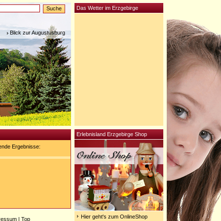
Das Wetter im Erzgebirge
Blick zur Augustusburg
Erlebnisland Erzgebirge Shop
ende Ergebnisse:
Hier geht's zum OnlineShop
ressum
|
Top