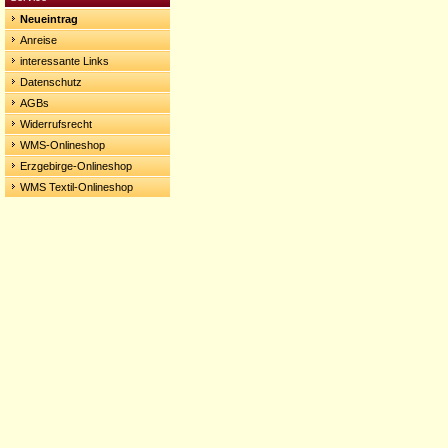
Neueintrag
Anreise
interessante Links
Datenschutz
AGBs
Widerrufsrecht
WMS-Onlineshop
Erzgebirge-Onlineshop
WMS Textil-Onlineshop