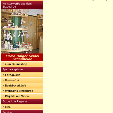
Kunstgewerbe aus dem
Erzgebirge
zum Onlineshop
Spezialangebote
Fotogalerie
Barrierefrei
Betriebsverkäufe
Webcams Erzgebirge
Objekte mit Video
Erzgebirge Regional
Orte
Service