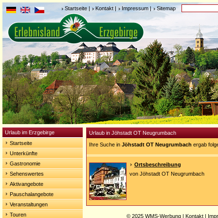
Startseite
|
Kontakt
|
Impressum
|
Sitemap
Urlaub im Erzgebirge
Urlaub in Jöhstadt OT Neugrumbach
Startseite
Ihre Suche in
Jöhstadt OT Neugrumbach
ergab folg
Unterkünfte
Gastronomie
Ortsbeschreibung
Sehenswertes
von Jöhstadt OT Neugrumbach
Aktivangebote
Pauschalangebote
Veranstaltungen
Touren
© 2025
WMS-Werbung
|
Kontakt
|
Imp