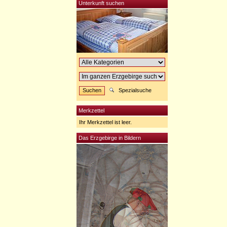
Unterkunft suchen
Spezialsuche
Merkzettel
Ihr Merkzettel ist leer.
Das Erzgebirge in Bildern