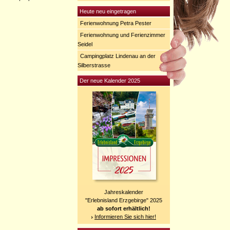
Heute neu eingetragen
Ferienwohnung Petra Pester
Ferienwohnung und Ferienzimmer
Seidel
Campingplatz Lindenau an der
Silberstrasse
Der neue Kalender 2025
Jahreskalender
"Erlebnisland Erzgebirge" 2025
ab sofort erhältlich!
Informieren Sie sich hier!