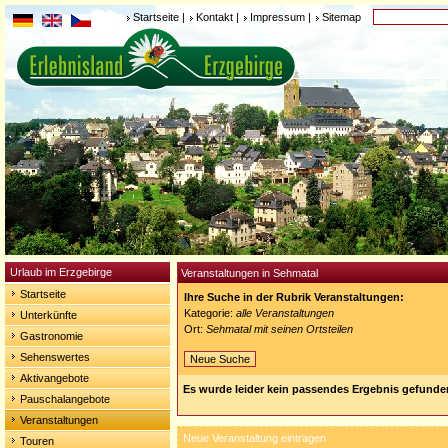
Startseite
|
Kontakt
|
Impressum
|
Sitemap
Urlaub im Erzgebirge
Veranstaltungen in Sehmatal
Startseite
Ihre Suche in der Rubrik Veranstaltungen:
Kategorie:
alle Veranstaltungen
Unterkünfte
Ort:
Sehmatal mit seinen Ortsteilen
Gastronomie
Sehenswertes
Neue Suche
Aktivangebote
Es wurde leider kein passendes Ergebnis gefunde
Pauschalangebote
Veranstaltungen
Neue Veranstaltung eintragen
Touren