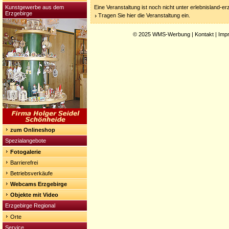
Kunstgewerbe aus dem
Eine Veranstaltung ist noch nicht unter erlebnisland-e
Erzgebirge
Tragen Sie hier die Veranstaltung ein.
© 2025
WMS-Werbung
|
Kontakt
|
Imp
zum Onlineshop
Spezialangebote
Fotogalerie
Barrierefrei
Betriebsverkäufe
Webcams Erzgebirge
Objekte mit Video
Erzgebirge Regional
Orte
Service