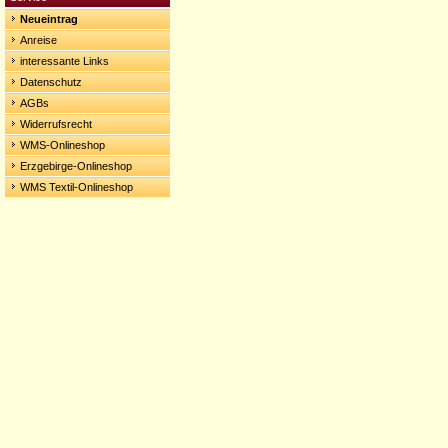
Neueintrag
Anreise
interessante Links
Datenschutz
AGBs
Widerrufsrecht
WMS-Onlineshop
Erzgebirge-Onlineshop
WMS Textil-Onlineshop