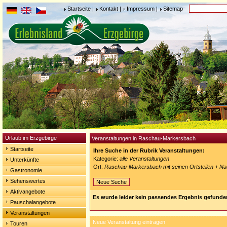
Startseite
|
Kontakt
|
Impressum
|
Sitemap
Urlaub im Erzgebirge
Veranstaltungen in Raschau-Markersbach
Startseite
Ihre Suche in der Rubrik Veranstaltungen:
Kategorie:
alle Veranstaltungen
Unterkünfte
Ort:
Raschau-Markersbach mit seinen Ortsteilen + N
Gastronomie
Sehenswertes
Neue Suche
Aktivangebote
Es wurde leider kein passendes Ergebnis gefunde
Pauschalangebote
Veranstaltungen
Neue Veranstaltung eintragen
Touren