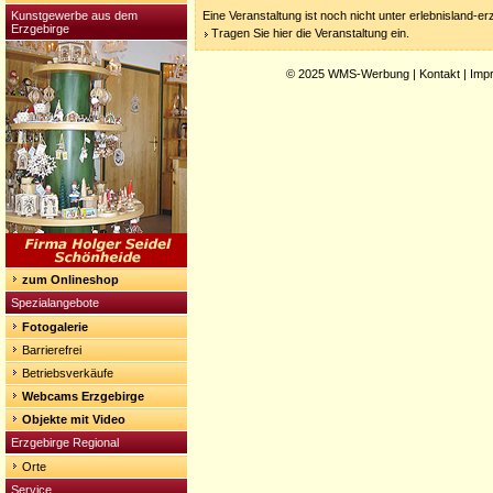
Kunstgewerbe aus dem
Eine Veranstaltung ist noch nicht unter erlebnisland-e
Erzgebirge
Tragen Sie hier die Veranstaltung ein.
© 2025
WMS-Werbung
|
Kontakt
|
Imp
zum Onlineshop
Spezialangebote
Fotogalerie
Barrierefrei
Betriebsverkäufe
Webcams Erzgebirge
Objekte mit Video
Erzgebirge Regional
Orte
Service