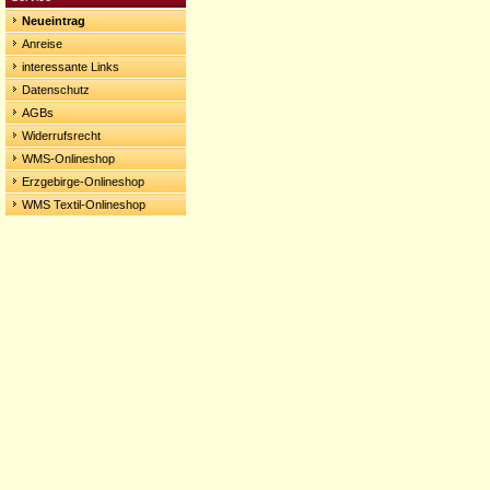
Neueintrag
Anreise
interessante Links
Datenschutz
AGBs
Widerrufsrecht
WMS-Onlineshop
Erzgebirge-Onlineshop
WMS Textil-Onlineshop