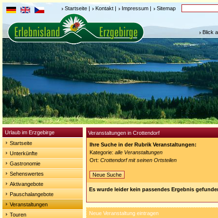
Startseite
|
Kontakt
|
Impressum
|
Sitemap
Blick 
Urlaub im Erzgebirge
Veranstaltungen in Crottendorf
Startseite
Ihre Suche in der Rubrik Veranstaltungen:
Kategorie:
alle Veranstaltungen
Unterkünfte
Ort:
Crottendorf mit seinen Ortsteilen
Gastronomie
Sehenswertes
Neue Suche
Aktivangebote
Es wurde leider kein passendes Ergebnis gefunde
Pauschalangebote
Veranstaltungen
Neue Veranstaltung eintragen
Touren