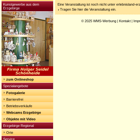
Kunstgewerbe aus dem
Eine Veranstaltung ist noch nicht unter erlebnisland-e
Erzgebirge
Tragen Sie hier die Veranstaltung ein.
© 2025
WMS-Werbung
|
Kontakt
|
Imp
zum Onlineshop
Spezialangebote
Fotogalerie
Barrierefrei
Betriebsverkäufe
Webcams Erzgebirge
Objekte mit Video
Erzgebirge Regional
Orte
Service