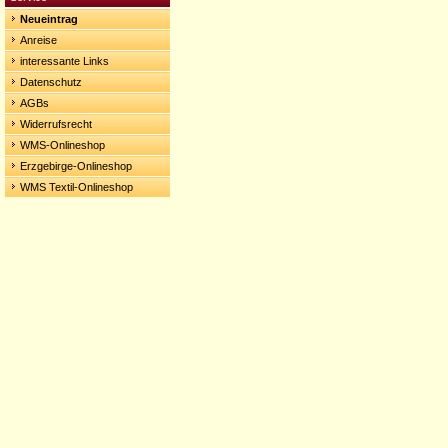
Neueintrag
Anreise
interessante Links
Datenschutz
AGBs
Widerrufsrecht
WMS-Onlineshop
Erzgebirge-Onlineshop
WMS Textil-Onlineshop