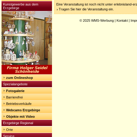
Kunstgewerbe aus dem
Eine Veranstaltung ist noch nicht unter erlebnisland-e
Erzgebirge
Tragen Sie hier die Veranstaltung ein.
© 2025
WMS-Werbung
|
Kontakt
|
Imp
zum Onlineshop
Spezialangebote
Fotogalerie
Barrierefrei
Betriebsverkäufe
Webcams Erzgebirge
Objekte mit Video
Erzgebirge Regional
Orte
Service