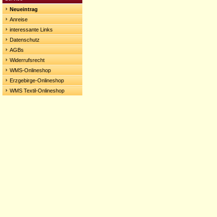
Neueintrag
Anreise
interessante Links
Datenschutz
AGBs
Widerrufsrecht
WMS-Onlineshop
Erzgebirge-Onlineshop
WMS Textil-Onlineshop