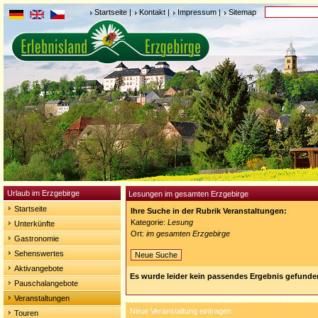
Startseite
|
Kontakt
|
Impressum
|
Sitemap
Urlaub im Erzgebirge
Lesungen im gesamten Erzgebirge
Startseite
Ihre Suche in der Rubrik Veranstaltungen:
Kategorie:
Lesung
Unterkünfte
Ort:
im gesamten Erzgebirge
Gastronomie
Sehenswertes
Neue Suche
Aktivangebote
Es wurde leider kein passendes Ergebnis gefunde
Pauschalangebote
Veranstaltungen
Neue Veranstaltung eintragen
Touren