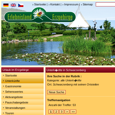
Startseite
|
Kontakt
|
Impressum
|
Sitemap
Urlaub im Erzgebirge
Unterk�nfte in Schwarzenberg
Startseite
Ihre Suche in der Rubrik :
Kategorie:
alle Unterk�nfte
Unterkünfte
Ort:
Schwarzenberg mit seinen Ortsteilen
Gastronomie
Sehenswertes
Neue Suche
Aktivangebote
Treffernavigation
Pauschalangebote
Anzahl der Treffer: 53
Veranstaltungen
1
2
3
>
>>
Touren