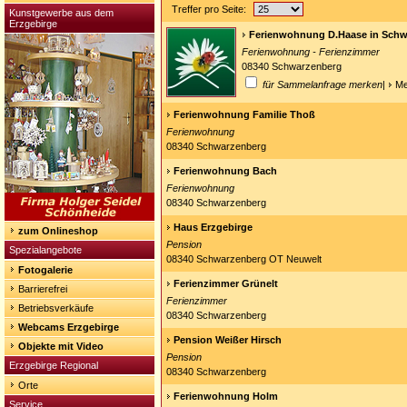
Treffer pro Seite:
Kunstgewerbe aus dem
Erzgebirge
Ferienwohnung D.Haase in Schw
Ferienwohnung - Ferienzimmer
08340 Schwarzenberg
für Sammelanfrage merken
|
Me
Ferienwohnung Familie Thoß
Ferienwohnung
08340 Schwarzenberg
Ferienwohnung Bach
Ferienwohnung
08340 Schwarzenberg
Haus Erzgebirge
zum Onlineshop
Pension
Spezialangebote
08340 Schwarzenberg OT Neuwelt
Fotogalerie
Ferienzimmer Grünelt
Barrierefrei
Ferienzimmer
Betriebsverkäufe
08340 Schwarzenberg
Webcams Erzgebirge
Pension Weißer Hirsch
Objekte mit Video
Pension
Erzgebirge Regional
08340 Schwarzenberg
Orte
Ferienwohnung Holm
Service