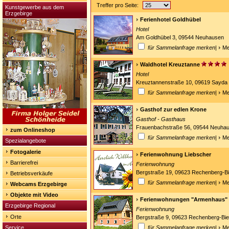
Treffer pro Seite:
Kunstgewerbe aus dem
Erzgebirge
Ferienhotel Goldhübel
Hotel
Am Goldhübel 3, 09544 Neuhausen
für Sammelanfrage merken
|
Me
Waldhotel Kreuztanne
Hotel
Kreuztannenstraße 10, 09619 Sayda
für Sammelanfrage merken
|
Me
Gasthof zur edlen Krone
Gasthof - Gasthaus
Frauenbachstraße 56, 09544 Neuha
zum Onlineshop
für Sammelanfrage merken
|
Me
Spezialangebote
Fotogalerie
Ferienwohnung Liebscher
Barrierefrei
Ferienwohnung
Bergstraße 19, 09623 Rechenberg-B
Betriebsverkäufe
für Sammelanfrage merken
|
Me
Webcams Erzgebirge
Objekte mit Video
Ferienwohnungen "Armenhaus"
Erzgebirge Regional
Ferienwohnung
Orte
Bergstraße 9, 09623 Rechenberg-Bi
Service
für Sammelanfrage merken
|
Me