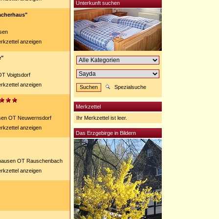
Unterkunft suchen
acherhaus"
sen
rkzettel anzeigen
e"
T Voigtsdorf
rkzettel anzeigen
Spezialsuche
Merkzettel
usen OT Neuwernsdorf
Ihr Merkzettel ist leer.
rkzettel anzeigen
Das Erzgebirge in Bildern
uhausen OT Rauschenbach
rkzettel anzeigen