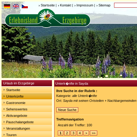
Startseite
|
Kontakt
|
Impressum
|
Sitemap
Urlaub im Erzgebirge
Unterk�nfte in Sayda
Startseite
Ihre Suche in der Rubrik :
Kategorie:
alle Unterk�nfte
Unterkünfte
Ort:
Sayda mit seinen Ortsteilen + Nachbargemeinden
Gastronomie
Sehenswertes
Neue Suche
Aktivangebote
Treffernavigation
Pauschalangebote
Anzahl der Treffer: 100
Veranstaltungen
1
2
3
4
>
>>
Touren