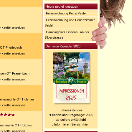
Heute neu eingetragen
Ferienwohnung Petra Pester
Ferienwohnung und Ferienzimmer
Seidel
rkzettel anzeigen
Campingplatz Lindenau an der
Silberstrasse
Der neue Kalender 2025
 OT Friedebach
rkzettel anzeigen
usen OT Frauenbach
rkzettel anzeigen
ienenmühle OT Holzhau
rkzettel anzeigen
Jahreskalender
"Erlebnisland Erzgebirge" 2025
ab sofort erhältlich!
Informieren Sie sich hier!
enenmühle OT Holzhau
rkzettel anzeigen