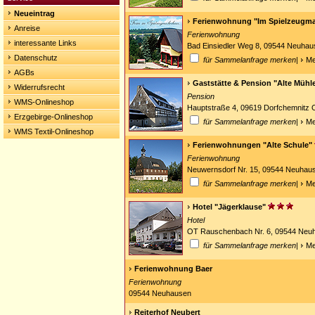
Neueintrag
Ferienwohnung "Im Spielzeugm
Anreise
Ferienwohnung
interessante Links
Bad Einsiedler Weg 8, 09544 Neuhau
Datenschutz
für Sammelanfrage merken
|
Me
AGBs
Gaststätte & Pension "Alte Mühl
Widerrufsrecht
Pension
WMS-Onlineshop
Hauptstraße 4, 09619 Dorfchemnitz O
Erzgebirge-Onlineshop
für Sammelanfrage merken
|
Me
WMS Textil-Onlineshop
Ferienwohnungen "Alte Schule"
Ferienwohnung
Neuwernsdorf Nr. 15, 09544 Neuha
für Sammelanfrage merken
|
Me
Hotel "Jägerklause"
Hotel
OT Rauschenbach Nr. 6, 09544 Ne
für Sammelanfrage merken
|
Me
Ferienwohnung Baer
Ferienwohnung
09544 Neuhausen
Reiterhof Neubert