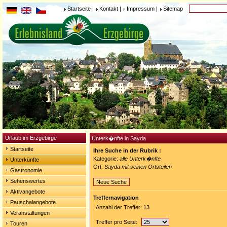
Startseite
|
Kontakt
|
Impressum
|
Sitemap
Urlaub im Erzgebirge
Unterk�nfte in Sayda
Startseite
Ihre Suche in der Rubrik :
Kategorie:
alle Unterk�nfte
Unterkünfte
Ort:
Sayda mit seinen Ortsteilen
Gastronomie
Sehenswertes
Neue Suche
Aktivangebote
Treffernavigation
Pauschalangebote
Anzahl der Treffer: 13
Veranstaltungen
Treffer pro Seite:
Touren