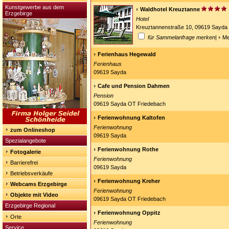
Kunstgewerbe aus dem
Waldhotel Kreuztanne
Erzgebirge
Hotel
Kreuztannenstraße 10, 09619 Sayda
für Sammelanfrage merken
|
Me
Ferienhaus Hegewald
Ferienhaus
09619 Sayda
Cafe und Pension Dahmen
Pension
09619 Sayda OT Friedebach
Ferienwohnung Kaltofen
Ferienwohnung
zum Onlineshop
09619 Sayda
Spezialangebote
Ferienwohnung Rothe
Fotogalerie
Ferienwohnung
Barrierefrei
09619 Sayda
Betriebsverkäufe
Ferienwohnung Kreher
Webcams Erzgebirge
Ferienwohnung
Objekte mit Video
09619 Sayda OT Friedebach
Erzgebirge Regional
Ferienwohnung Oppitz
Orte
Ferienwohnung
Service