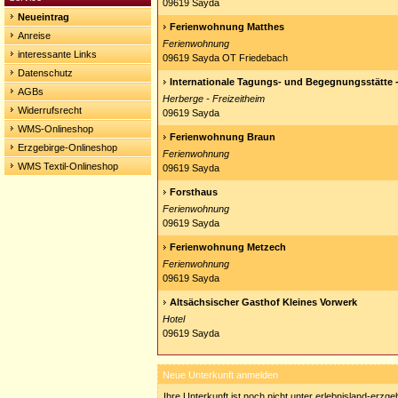
09619 Sayda
Neueintrag
Ferienwohnung Matthes
Anreise
Ferienwohnung
interessante Links
09619 Sayda OT Friedebach
Datenschutz
Internationale Tagungs- und Begegnungsstätte 
AGBs
Herberge - Freizeitheim
Widerrufsrecht
09619 Sayda
WMS-Onlineshop
Ferienwohnung Braun
Erzgebirge-Onlineshop
Ferienwohnung
WMS Textil-Onlineshop
09619 Sayda
Forsthaus
Ferienwohnung
09619 Sayda
Ferienwohnung Metzech
Ferienwohnung
09619 Sayda
Altsächsischer Gasthof Kleines Vorwerk
Hotel
09619 Sayda
Neue Unterkunft anmelden
Ihre Unterkunft ist noch nicht unter erlebnisland-erzg