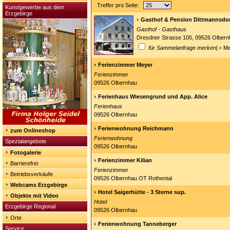
Treffer pro Seite:
Kunstgewerbe aus dem
Erzgebirge
Gasthof & Pension Dittmannsdo
Gasthof - Gasthaus
Dresdner Strasse 105, 09526 Olbern
für Sammelanfrage merken
|
Me
Ferienzimmer Meyer
Ferienzimmer
09526 Olbernhau
Ferienhaus Wiesengrund und App. Alice
Ferienhaus
09526 Olbernhau
Ferienwohnung Reichmann
zum Onlineshop
Ferienwohnung
Spezialangebote
09526 Olbernhau
Fotogalerie
Ferienzimmer Kilian
Barrierefrei
Ferienzimmer
Betriebsverkäufe
09526 Olbernhau OT Rothental
Webcams Erzgebirge
Hotel Saigerhütte - 3 Sterne sup.
Objekte mit Video
Hotel
Erzgebirge Regional
09526 Olbernhau
Orte
Ferienwohnung Tanneberger
Service