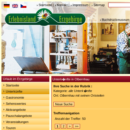
Startseite
|
Kontakt
|
Impressum
|
Sitemap
Buchdruckmuseum 
Urlaub im Erzgebirge
Unterk�nfte in Olbernhau
Startseite
Ihre Suche in der Rubrik :
Kategorie:
alle Unterk�nfte
Unterkünfte
Ort:
Olbernhau mit seinen Ortsteilen
Gastronomie
Sehenswertes
Neue Suche
Aktivangebote
Treffernavigation
Pauschalangebote
Anzahl der Treffer: 50
Veranstaltungen
1
2
>
>>
Touren