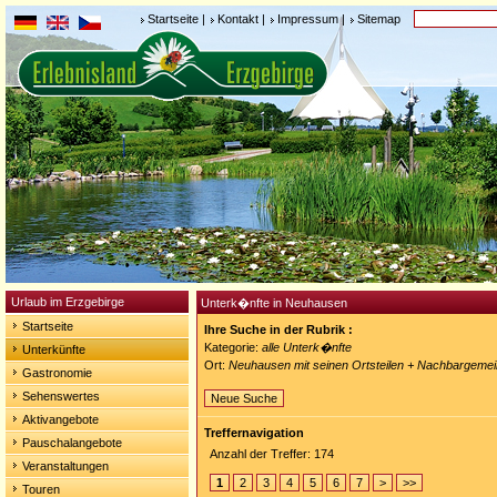
Startseite
|
Kontakt
|
Impressum
|
Sitemap
Urlaub im Erzgebirge
Unterk�nfte in Neuhausen
Startseite
Ihre Suche in der Rubrik :
Kategorie:
alle Unterk�nfte
Unterkünfte
Ort:
Neuhausen mit seinen Ortsteilen + Nachbargeme
Gastronomie
Sehenswertes
Neue Suche
Aktivangebote
Treffernavigation
Pauschalangebote
Anzahl der Treffer: 174
Veranstaltungen
1
2
3
4
5
6
7
>
>>
Touren