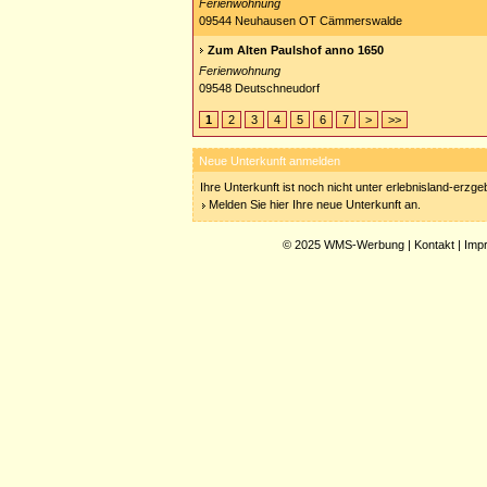
Ferienwohnung
09544 Neuhausen OT Cämmerswalde
Zum Alten Paulshof anno 1650
Ferienwohnung
09548 Deutschneudorf
1
2
3
4
5
6
7
>
>>
Neue Unterkunft anmelden
Ihre Unterkunft ist noch nicht unter erlebnisland-erzg
Melden Sie hier Ihre neue Unterkunft an.
© 2025
WMS-Werbung
|
Kontakt
|
Imp