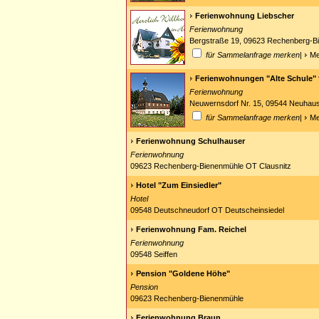
Ferienwohnung Liebscher
Ferienwohnung
Bergstraße 19, 09623 Rechenberg-B
für Sammelanfrage merken
|
Me
Ferienwohnungen "Alte Schule"
Ferienwohnung
Neuwernsdorf Nr. 15, 09544 Neuha
für Sammelanfrage merken
|
Me
Ferienwohnung Schulhauser
Ferienwohnung
09623 Rechenberg-Bienenmühle OT Clausnitz
Hotel "Zum Einsiedler"
Hotel
09548 Deutschneudorf OT Deutscheinsiedel
Ferienwohnung Fam. Reichel
Ferienwohnung
09548 Seiffen
Pension "Goldene Höhe"
Pension
09623 Rechenberg-Bienenmühle
Ferienwohnung Braun