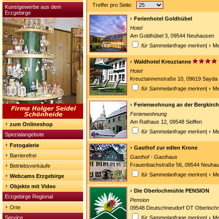
Treffer pro Seite:
Kunstgewerbe aus dem
Erzgebirge
Ferienhotel Goldhübel
Hotel
Am Goldhübel 3, 09544 Neuhausen
für Sammelanfrage merken
|
Me
Waldhotel Kreuztanne
Hotel
Kreuztannenstraße 10, 09619 Sayda
für Sammelanfrage merken
|
Me
Ferienwohnung an der Bergkirc
Ferienwohnung
Am Rathaus 12, 09548 Seiffen
zum Onlineshop
für Sammelanfrage merken
|
Me
Spezialangebote
Fotogalerie
Gasthof zur edlen Krone
Barrierefrei
Gasthof - Gasthaus
Frauenbachstraße 56, 09544 Neuha
Betriebsverkäufe
für Sammelanfrage merken
|
Me
Webcams Erzgebirge
Objekte mit Video
Die Oberlochmühle PENSION
Erzgebirge Regional
Pension
Orte
09548 Deutschneudorf OT Oberloch
Service
für Sammelanfrage merken
|
Me