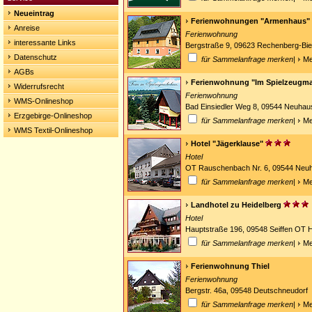
Neueintrag
Ferienwohnungen "Armenhaus"
Anreise
Ferienwohnung
interessante Links
Bergstraße 9, 09623 Rechenberg-Bi
Datenschutz
für Sammelanfrage merken
|
Me
AGBs
Ferienwohnung "Im Spielzeugm
Widerrufsrecht
Ferienwohnung
WMS-Onlineshop
Bad Einsiedler Weg 8, 09544 Neuhau
Erzgebirge-Onlineshop
für Sammelanfrage merken
|
Me
WMS Textil-Onlineshop
Hotel "Jägerklause"
Hotel
OT Rauschenbach Nr. 6, 09544 Ne
für Sammelanfrage merken
|
Me
Landhotel zu Heidelberg
Hotel
Hauptstraße 196, 09548 Seiffen OT H
für Sammelanfrage merken
|
Me
Ferienwohnung Thiel
Ferienwohnung
Bergstr. 46a, 09548 Deutschneudorf
für Sammelanfrage merken
|
Me