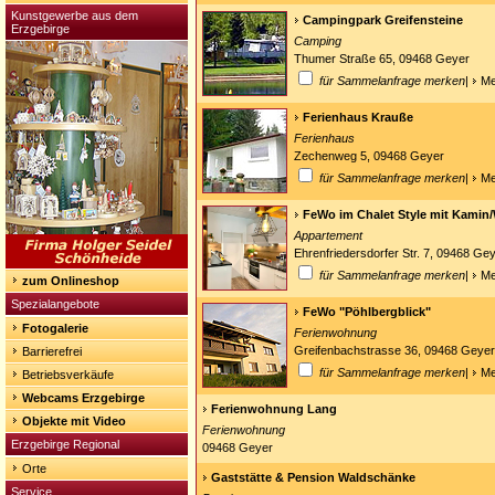
Kunstgewerbe aus dem
Campingpark Greifensteine
Erzgebirge
Camping
Thumer Straße 65, 09468 Geyer
für Sammelanfrage merken
|
Me
Ferienhaus Krauße
Ferienhaus
Zechenweg 5, 09468 Geyer
für Sammelanfrage merken
|
Me
FeWo im Chalet Style mit Kamin
Appartement
Ehrenfriedersdorfer Str. 7, 09468 Ge
für Sammelanfrage merken
|
Me
zum Onlineshop
Spezialangebote
FeWo "Pöhlbergblick"
Fotogalerie
Ferienwohnung
Greifenbachstrasse 36, 09468 Geyer
Barrierefrei
für Sammelanfrage merken
|
Me
Betriebsverkäufe
Webcams Erzgebirge
Ferienwohnung Lang
Objekte mit Video
Ferienwohnung
Erzgebirge Regional
09468 Geyer
Orte
Gaststätte & Pension Waldschänke
Service