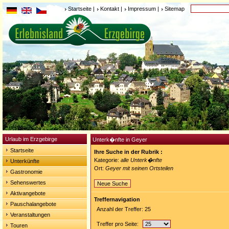
Startseite
|
Kontakt
|
Impressum
|
Sitemap
Urlaub im Erzgebirge
Unterk�nfte in Geyer
Startseite
Ihre Suche in der Rubrik :
Kategorie:
alle Unterk�nfte
Unterkünfte
Ort:
Geyer mit seinen Ortsteilen
Gastronomie
Sehenswertes
Neue Suche
Aktivangebote
Treffernavigation
Pauschalangebote
Anzahl der Treffer: 25
Veranstaltungen
Treffer pro Seite:
Touren