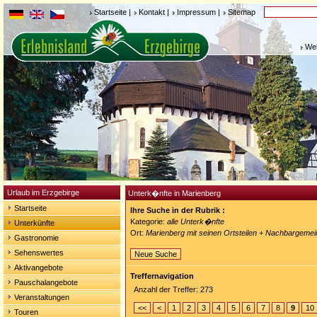
Startseite
|
Kontakt
|
Impressum
|
Sitemap
Weh
Urlaub im Erzgebirge
Unterk�nfte in Marienberg
Startseite
Ihre Suche in der Rubrik :
Kategorie:
alle Unterk�nfte
Unterkünfte
Ort:
Marienberg mit seinen Ortsteilen + Nachbargeme
Gastronomie
Sehenswertes
Neue Suche
Aktivangebote
Treffernavigation
Pauschalangebote
Anzahl der Treffer: 273
Veranstaltungen
<<
<
1
2
3
4
5
6
7
8
9
10
Touren