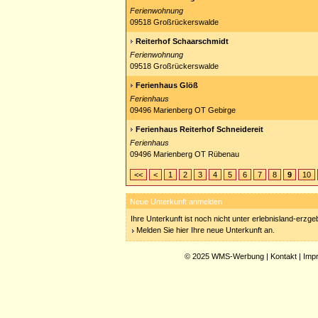
Ferienwohnung
09518 Großrückerswalde
Reiterhof Schaarschmidt
Ferienwohnung
09518 Großrückerswalde
Ferienhaus Glöß
Ferienhaus
09496 Marienberg OT Gebirge
Ferienhaus Reiterhof Schneidereit
Ferienhaus
09496 Marienberg OT Rübenau
<<
<
1
2
3
4
5
6
7
8
9
10
Neue Unterkunft anmelden
Ihre Unterkunft ist noch nicht unter erlebnisland-erzg
Melden Sie hier Ihre neue Unterkunft an.
© 2025
WMS-Werbung
|
Kontakt
|
Imp