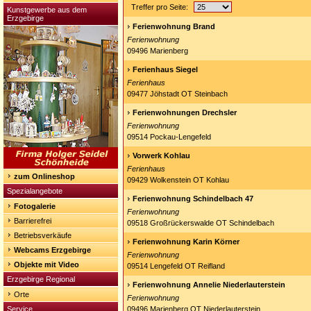
Treffer pro Seite:
Kunstgewerbe aus dem
Erzgebirge
Ferienwohnung Brand
Ferienwohnung
09496 Marienberg
Ferienhaus Siegel
Ferienhaus
09477 Jöhstadt OT Steinbach
Ferienwohnungen Drechsler
Ferienwohnung
09514 Pockau-Lengefeld
Vorwerk Kohlau
Ferienhaus
zum Onlineshop
09429 Wolkenstein OT Kohlau
Spezialangebote
Ferienwohnung Schindelbach 47
Fotogalerie
Ferienwohnung
Barrierefrei
09518 Großrückerswalde OT Schindelbach
Betriebsverkäufe
Ferienwohnung Karin Körner
Webcams Erzgebirge
Ferienwohnung
Objekte mit Video
09514 Lengefeld OT Reifland
Erzgebirge Regional
Ferienwohnung Annelie Niederlauterstein
Orte
Ferienwohnung
Service
09496 Marienberg OT Niederlauterstein