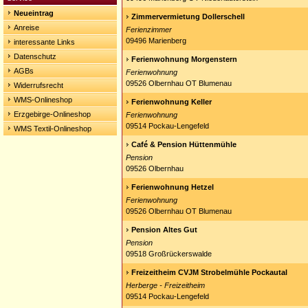
Neueintrag
Zimmervermietung Dollerschell
Anreise
Ferienzimmer
09496 Marienberg
interessante Links
Datenschutz
Ferienwohnung Morgenstern
AGBs
Ferienwohnung
09526 Olbernhau OT Blumenau
Widerrufsrecht
WMS-Onlineshop
Ferienwohnung Keller
Erzgebirge-Onlineshop
Ferienwohnung
09514 Pockau-Lengefeld
WMS Textil-Onlineshop
Café & Pension Hüttenmühle
Pension
09526 Olbernhau
Ferienwohnung Hetzel
Ferienwohnung
09526 Olbernhau OT Blumenau
Pension Altes Gut
Pension
09518 Großrückerswalde
Freizeitheim CVJM Strobelmühle Pockautal
Herberge - Freizeitheim
09514 Pockau-Lengefeld