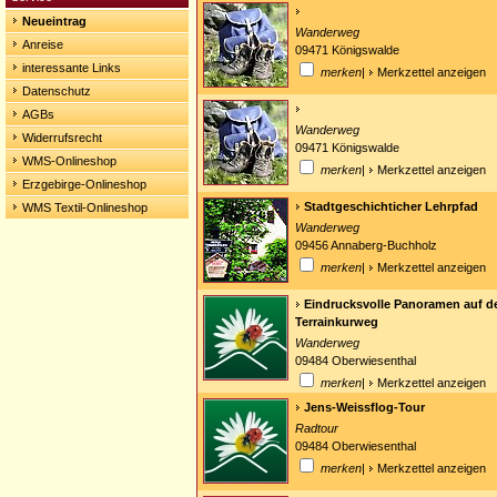
Neueintrag
Wanderweg
Anreise
09471 Königswalde
interessante Links
merken
|
Merkzettel anzeigen
Datenschutz
AGBs
Wanderweg
Widerrufsrecht
09471 Königswalde
WMS-Onlineshop
merken
|
Merkzettel anzeigen
Erzgebirge-Onlineshop
Stadtgeschichticher Lehrpfad
WMS Textil-Onlineshop
Wanderweg
09456 Annaberg-Buchholz
merken
|
Merkzettel anzeigen
Eindrucksvolle Panoramen auf d
Terrainkurweg
Wanderweg
09484 Oberwiesenthal
merken
|
Merkzettel anzeigen
Jens-Weissflog-Tour
Radtour
09484 Oberwiesenthal
merken
|
Merkzettel anzeigen