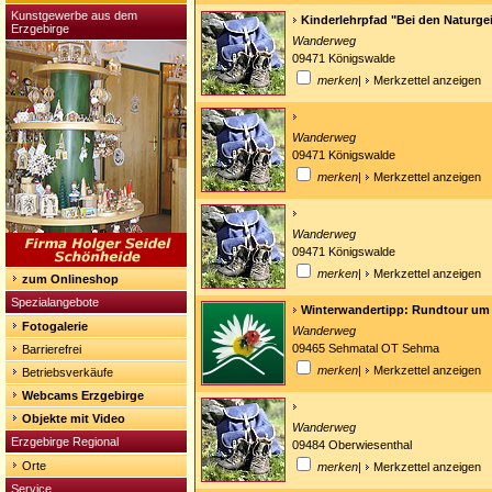
Kunstgewerbe aus dem
Kinderlehrpfad "Bei den Naturgei
Erzgebirge
Wanderweg
09471 Königswalde
merken
|
Merkzettel anzeigen
Wanderweg
09471 Königswalde
merken
|
Merkzettel anzeigen
Wanderweg
09471 Königswalde
merken
|
Merkzettel anzeigen
zum Onlineshop
Spezialangebote
Winterwandertipp: Rundtour um 
Fotogalerie
Wanderweg
09465 Sehmatal OT Sehma
Barrierefrei
merken
|
Merkzettel anzeigen
Betriebsverkäufe
Webcams Erzgebirge
Objekte mit Video
Wanderweg
Erzgebirge Regional
09484 Oberwiesenthal
Orte
merken
|
Merkzettel anzeigen
Service