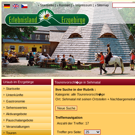
Startseite
|
Kontakt
|
Impressum
|
Sitemap
Urlaub im Erzgebirge
Tourenvorschl�ge in Sehmatal
Startseite
Ihre Suche in der Rubrik :
Kategorie:
alle Tourenvorschl�ge
Unterkünfte
Ort:
Sehmatal mit seinen Ortsteilen + Nachbargemein
Gastronomie
Sehenswertes
Neue Suche
Aktivangebote
Treffernavigation
Pauschalangebote
Anzahl der Treffer: 17
Veranstaltungen
Treffer pro Seite:
Touren