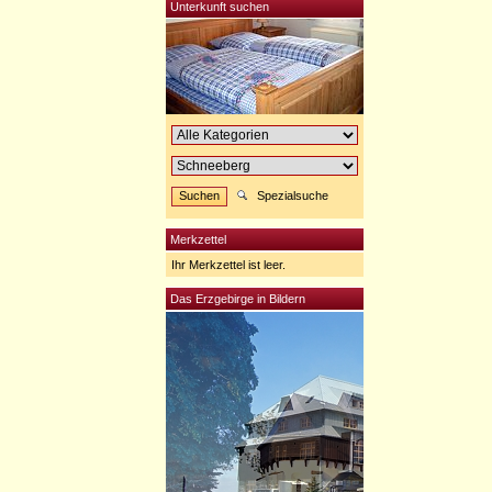
Unterkunft suchen
Spezialsuche
Merkzettel
Ihr Merkzettel ist leer.
Das Erzgebirge in Bildern