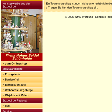
Kunstgewerbe aus dem
Ein Tourenvorschlag ist noch nicht unter erlebnisland
Erzgebirge
Tragen Sie hier den Tourenvorschlag ein.
© 2025
WMS-Werbung
|
Kontakt
|
Imp
zum Onlineshop
Spezialangebote
Fotogalerie
Barrierefrei
Betriebsverkäufe
Webcams Erzgebirge
Objekte mit Video
Erzgebirge Regional
Orte
Service