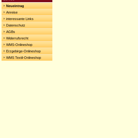
Neueintrag
Anreise
interessante Links
Datenschutz
AGBs
Widerrufsrecht
WMS-Onlineshop
Erzgebirge-Onlineshop
WMS Textil-Onlineshop