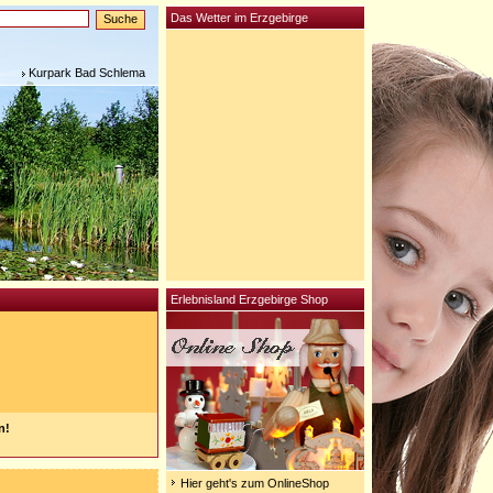
Das Wetter im Erzgebirge
Kurpark Bad Schlema
Erlebnisland Erzgebirge Shop
n!
Hier geht's zum OnlineShop