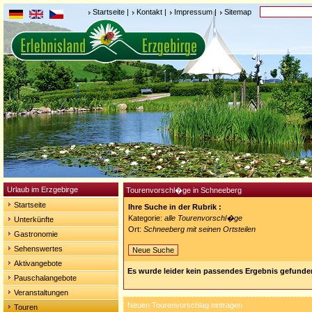
Startseite
|
Kontakt
|
Impressum
|
Sitemap
Urlaub im Erzgebirge
Tourenvorschl�ge in Schneeberg
Startseite
Ihre Suche in der Rubrik :
Kategorie:
alle Tourenvorschl�ge
Unterkünfte
Ort:
Schneeberg mit seinen Ortsteilen
Gastronomie
Sehenswertes
Neue Suche
Aktivangebote
Es wurde leider kein passendes Ergebnis gefunde
Pauschalangebote
Veranstaltungen
Neuen Tourenvorschlag eintragen
Touren