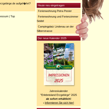
-erzgebirge.de aufgef�hrt?
Heute neu eingetragen
Ferienwohnung Petra Pester
ressum
|
Top
Ferienwohnung und Ferienzimmer
Seidel
Campingplatz Lindenau an der
Silberstrasse
Der neue Kalender 2025
Jahreskalender
"Erlebnisland Erzgebirge" 2025
ab sofort erhältlich!
Informieren Sie sich hier!