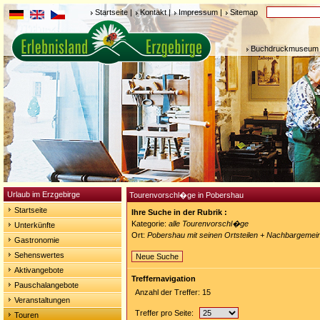
Startseite
|
Kontakt
|
Impressum
|
Sitemap
Buchdruckmuseum 
Urlaub im Erzgebirge
Tourenvorschl�ge in Pobershau
Startseite
Ihre Suche in der Rubrik :
Kategorie:
alle Tourenvorschl�ge
Unterkünfte
Ort:
Pobershau mit seinen Ortsteilen + Nachbargemei
Gastronomie
Sehenswertes
Neue Suche
Aktivangebote
Treffernavigation
Pauschalangebote
Anzahl der Treffer: 15
Veranstaltungen
Treffer pro Seite:
Touren