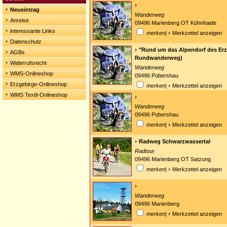
Neueintrag
Wanderweg
Anreise
09496 Marienberg OT Kühnhaide
interessante Links
merken
|
Merkzettel anzeigen
Datenschutz
"Rund um das Alpendorf des Erz
AGBs
Rundwanderweg)
Widerrufsrecht
Wanderweg
WMS-Onlineshop
09496 Pobershau
Erzgebirge-Onlineshop
merken
|
Merkzettel anzeigen
WMS Textil-Onlineshop
Wanderweg
09496 Pobershau
merken
|
Merkzettel anzeigen
Radweg Schwarzwassertal
Radtour
09496 Marienberg OT Satzung
merken
|
Merkzettel anzeigen
Wanderweg
09496 Marienberg
merken
|
Merkzettel anzeigen