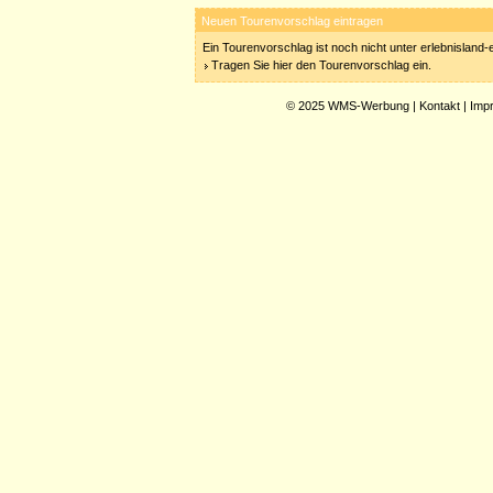
Neuen Tourenvorschlag eintragen
Ein Tourenvorschlag ist noch nicht unter erlebnisland
Tragen Sie hier den Tourenvorschlag ein.
© 2025
WMS-Werbung
|
Kontakt
|
Imp