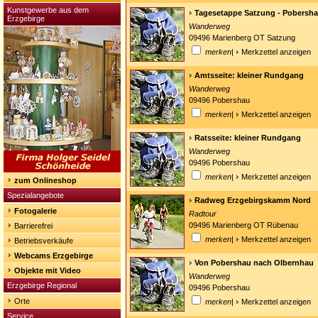
Kunstgewerbe aus dem
Tagesetappe Satzung - Pobersh
Erzgebirge
Wanderweg
09496 Marienberg OT Satzung
merken
|
Merkzettel anzeigen
Amtsseite: kleiner Rundgang
Wanderweg
09496 Pobershau
merken
|
Merkzettel anzeigen
Ratsseite: kleiner Rundgang
Wanderweg
09496 Pobershau
merken
|
Merkzettel anzeigen
zum Onlineshop
Spezialangebote
Radweg Erzgebirgskamm Nord
Fotogalerie
Radtour
09496 Marienberg OT Rübenau
Barrierefrei
merken
|
Merkzettel anzeigen
Betriebsverkäufe
Webcams Erzgebirge
Von Pobershau nach Olbernhau
Objekte mit Video
Wanderweg
Erzgebirge Regional
09496 Pobershau
Orte
merken
|
Merkzettel anzeigen
Service