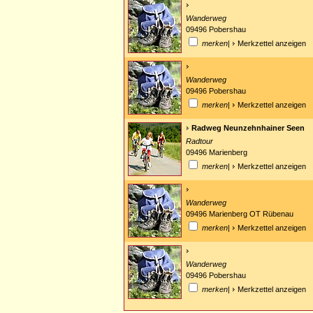
Wanderweg
09496 Pobershau
merken
|
Merkzettel anzeigen
Wanderweg
09496 Pobershau
merken
|
Merkzettel anzeigen
Radweg Neunzehnhainer Seen
Radtour
09496 Marienberg
merken
|
Merkzettel anzeigen
Wanderweg
09496 Marienberg OT Rübenau
merken
|
Merkzettel anzeigen
Wanderweg
09496 Pobershau
merken
|
Merkzettel anzeigen