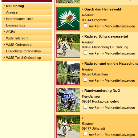
Neueintrag
Durch den Heinzewald
Anreise
Radtour
interessante Links
09514 Lengefeld
Datenschutz
merken
|
Merkzettel anzeigen
AGBs
Radweg Schwarzwassertal
Widerrufsrecht
Radtour
WMS-Onlineshop
09496 Marienberg OT Satzung
Erzgebirge-Onlineshop
merken
|
Merkzettel anzeigen
WMS Textil-Onlineshop
Radweg rund um die Natzschun
Radtour
09526 Olbernhau
merken
|
Merkzettel anzeigen
Rundwanderung Nr. 3
Wanderweg
09514 Pockau-Lengefeld
merken
|
Merkzettel anzeigen
Radtour
09477 Jöhstadt
merken
|
Merkzettel anzeigen