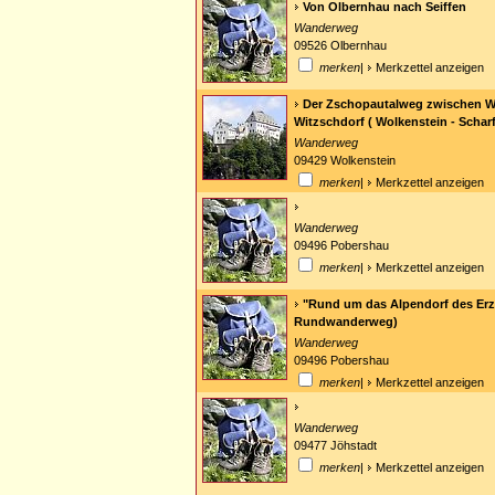
Von Olbernhau nach Seiffen
Wanderweg
09526 Olbernhau
merken
|
Merkzettel anzeigen
Der Zschopautalweg zwischen W
Witzschdorf ( Wolkenstein - Schar
Wanderweg
09429 Wolkenstein
merken
|
Merkzettel anzeigen
Wanderweg
09496 Pobershau
merken
|
Merkzettel anzeigen
"Rund um das Alpendorf des Erz
Rundwanderweg)
Wanderweg
09496 Pobershau
merken
|
Merkzettel anzeigen
Wanderweg
09477 Jöhstadt
merken
|
Merkzettel anzeigen