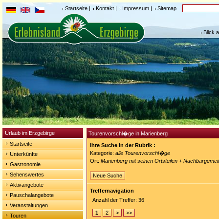
Startseite
|
Kontakt
|
Impressum
|
Sitemap
Blick 
Urlaub im Erzgebirge
Tourenvorschl�ge in Marienberg
Startseite
Ihre Suche in der Rubrik :
Kategorie:
alle Tourenvorschl�ge
Unterkünfte
Ort:
Marienberg mit seinen Ortsteilen + Nachbargeme
Gastronomie
Sehenswertes
Neue Suche
Aktivangebote
Treffernavigation
Pauschalangebote
Anzahl der Treffer: 36
Veranstaltungen
1
2
>
>>
Touren