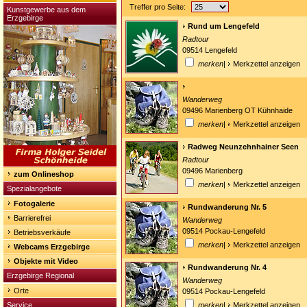
Treffer pro Seite:
Kunstgewerbe aus dem
Erzgebirge
Rund um Lengefeld
Radtour
09514 Lengefeld
merken
|
Merkzettel anzeigen
Wanderweg
09496 Marienberg OT Kühnhaide
merken
|
Merkzettel anzeigen
Radweg Neunzehnhainer Seen
Radtour
09496 Marienberg
zum Onlineshop
merken
|
Merkzettel anzeigen
Spezialangebote
Fotogalerie
Rundwanderung Nr. 5
Barrierefrei
Wanderweg
09514 Pockau-Lengefeld
Betriebsverkäufe
merken
|
Merkzettel anzeigen
Webcams Erzgebirge
Objekte mit Video
Rundwanderung Nr. 4
Erzgebirge Regional
Wanderweg
Orte
09514 Pockau-Lengefeld
Service
merken
|
Merkzettel anzeigen