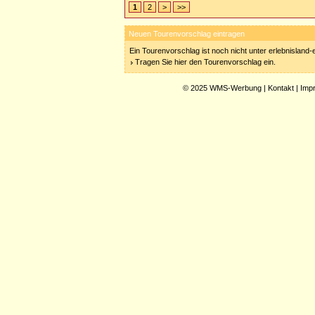
1
2
>
>>
Neuen Tourenvorschlag eintragen
Ein Tourenvorschlag ist noch nicht unter erlebnisland
Tragen Sie hier den Tourenvorschlag ein.
© 2025
WMS-Werbung
|
Kontakt
|
Imp