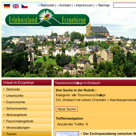
Startseite
|
Kontakt
|
Impressum
|
Sitemap
Urlaub im Erzgebirge
Tourenvorschl�ge in Drebach
Startseite
Ihre Suche in der Rubrik :
Kategorie:
alle Tourenvorschl�ge
Unterkünfte
Ort:
Drebach mit seinen Ortsteilen + Nachbargemeind
Gastronomie
Sehenswertes
Neue Suche
Aktivangebote
Treffernavigation
Pauschalangebote
Anzahl der Treffer: 8
Veranstaltungen
Der Zschopautalweg zwischen W
Touren