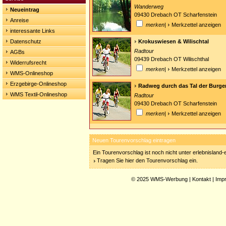
Wanderweg
Neueintrag
09430 Drebach OT Scharfenstein
Anreise
merken
|
Merkzettel anzeigen
interessante Links
Datenschutz
Krokuswiesen & Wilischtal
Radtour
AGBs
09439 Drebach OT Wilischthal
Widerrufsrecht
merken
|
Merkzettel anzeigen
WMS-Onlineshop
Erzgebirge-Onlineshop
Radweg durch das Tal der Burge
WMS Textil-Onlineshop
Radtour
09430 Drebach OT Scharfenstein
merken
|
Merkzettel anzeigen
Neuen Tourenvorschlag eintragen
Ein Tourenvorschlag ist noch nicht unter erlebnisland
Tragen Sie hier den Tourenvorschlag ein.
© 2025
WMS-Werbung
|
Kontakt
|
Imp