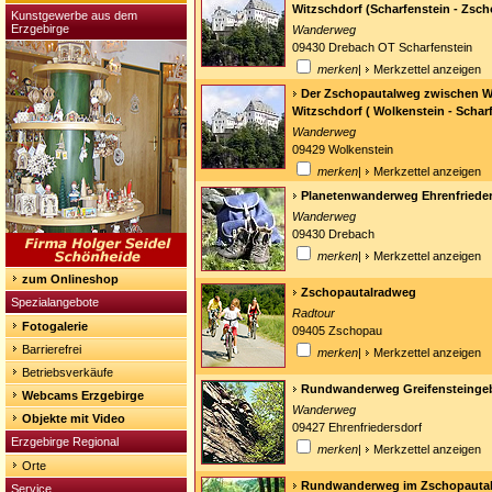
Witzschdorf (Scharfenstein - Zsch
Kunstgewerbe aus dem
Erzgebirge
Wanderweg
09430 Drebach OT Scharfenstein
merken
|
Merkzettel anzeigen
Der Zschopautalweg zwischen W
Witzschdorf ( Wolkenstein - Schar
Wanderweg
09429 Wolkenstein
merken
|
Merkzettel anzeigen
Planetenwanderweg Ehrenfrieder
Wanderweg
09430 Drebach
merken
|
Merkzettel anzeigen
zum Onlineshop
Zschopautalradweg
Spezialangebote
Radtour
Fotogalerie
09405 Zschopau
Barrierefrei
merken
|
Merkzettel anzeigen
Betriebsverkäufe
Rundwanderweg Greifensteingeb
Webcams Erzgebirge
Wanderweg
Objekte mit Video
09427 Ehrenfriedersdorf
Erzgebirge Regional
merken
|
Merkzettel anzeigen
Orte
Rundwanderweg im Zschopauta
Service