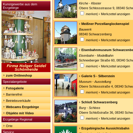
Kirche - Kloster
Kunstgewerbe aus dem
Erzgebirge
Obere Schlossstrasse 9, 08340 Sch
merken
|
Merkzettel anzeigen
Meißner Porzellanglockenspiel
Bauwerk
08340 Schwarzenberg
merken
|
Merkzettel anzeigen
Eisenbahnmuseum Schwarzenb
Eisenbahn - Modellbahn
Schneeberger Straße 60, 08340 Sch
merken
|
Merkzettel anzeigen
zum Onlineshop
Galerie S - Silberstein
Spezialangebote
Museum - Ausstellung
Obere Schlossstraße 4, 08340 Schw
Fotogalerie
merken
|
Merkzettel anzeigen
Barrierefrei
Betriebsverkäufe
Schloß Schwarzenberg
Webcams Erzgebirge
Burg - Schloss
Obere Schloßstraße 36, 08340 Schw
Objekte mit Video
merken
|
Merkzettel anzeigen
Erzgebirge Regional
Orte
Erzgebirgische Aussichtsbahn
Service