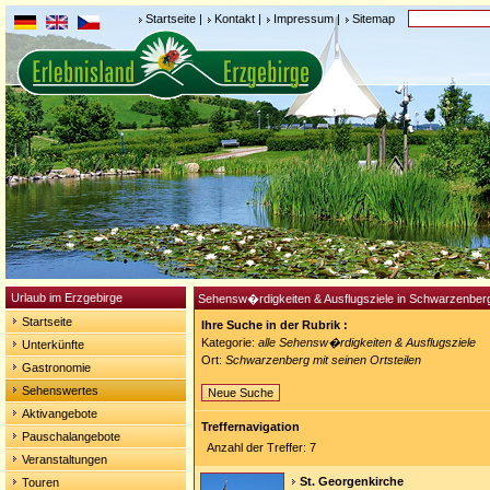
Startseite
|
Kontakt
|
Impressum
|
Sitemap
Urlaub im Erzgebirge
Sehensw�rdigkeiten & Ausflugsziele in Schwarzenber
Startseite
Ihre Suche in der Rubrik :
Kategorie:
alle Sehensw�rdigkeiten & Ausflugsziele
Unterkünfte
Ort:
Schwarzenberg mit seinen Ortsteilen
Gastronomie
Sehenswertes
Neue Suche
Aktivangebote
Treffernavigation
Pauschalangebote
Anzahl der Treffer: 7
Veranstaltungen
St. Georgenkirche
Touren