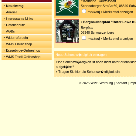
Eisenbahn - Modellbahn
Neueintrag
Schneeberger Straße 60, 08340 Sch
merken
|
Merkzettel anzeigen
Anreise
interessante Links
Bergbaulehrpfad "Roter Löwe K
Datenschutz
Bergbau
AGBs
08340 Schwarzenberg
Widerrufsrecht
merken
|
Merkzettel anzeigen
WMS-Onlineshop
Erzgebirge-Onlineshop
Neue Sehensw�rdigkeit eintragen
WMS Textil-Onlineshop
Eine Sehensw�rdigkeit ist noch nicht unter erlebnisla
aufgef�hrt?
Tragen Sie hier die Sehensw�rdigkeit ein.
© 2025
WMS-Werbung
|
Kontakt
|
Imp