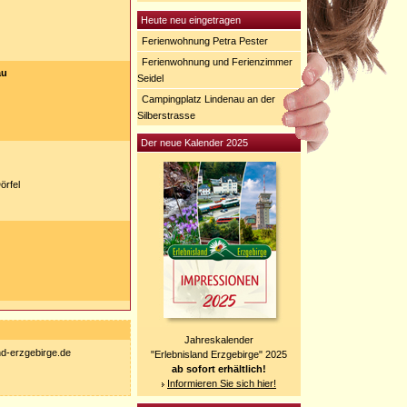
Heute neu eingetragen
Ferienwohnung Petra Pester
Ferienwohnung und Ferienzimmer
au
Seidel
Campingplatz Lindenau an der
Silberstrasse
Der neue Kalender 2025
örfel
Jahreskalender
nd-erzgebirge.de
"Erlebnisland Erzgebirge" 2025
ab sofort erhältlich!
Informieren Sie sich hier!