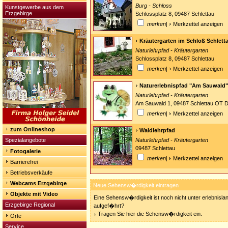
Burg - Schloss
Kunstgewerbe aus dem
Erzgebirge
Schlossplatz 8, 09487 Schlettau
merken
|
Merkzettel anzeigen
Kräutergarten im Schloß Schlett
Naturlehrpfad - Kräutergarten
Schlossplatz 8, 09487 Schlettau
merken
|
Merkzettel anzeigen
Naturerlebnispfad "Am Sauwald"
Naturlehrpfad - Kräutergarten
Am Sauwald 1, 09487 Schlettau OT D
merken
|
Merkzettel anzeigen
zum Onlineshop
Waldlehrpfad
Spezialangebote
Naturlehrpfad - Kräutergarten
09487 Schlettau
Fotogalerie
merken
|
Merkzettel anzeigen
Barrierefrei
Betriebsverkäufe
Webcams Erzgebirge
Neue Sehensw�rdigkeit eintragen
Objekte mit Video
Eine Sehensw�rdigkeit ist noch nicht unter erlebnisla
Erzgebirge Regional
aufgef�hrt?
Tragen Sie hier die Sehensw�rdigkeit ein.
Orte
Service