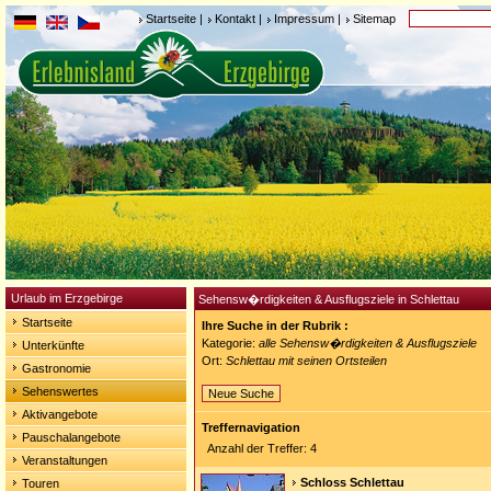
Startseite
|
Kontakt
|
Impressum
|
Sitemap
Urlaub im Erzgebirge
Sehensw�rdigkeiten & Ausflugsziele in Schlettau
Startseite
Ihre Suche in der Rubrik :
Kategorie:
alle Sehensw�rdigkeiten & Ausflugsziele
Unterkünfte
Ort:
Schlettau mit seinen Ortsteilen
Gastronomie
Sehenswertes
Neue Suche
Aktivangebote
Treffernavigation
Pauschalangebote
Anzahl der Treffer: 4
Veranstaltungen
Schloss Schlettau
Touren