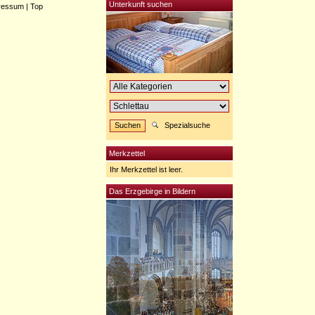
Unterkunft suchen
ressum
|
Top
Spezialsuche
Merkzettel
Ihr Merkzettel ist leer.
Das Erzgebirge in Bildern