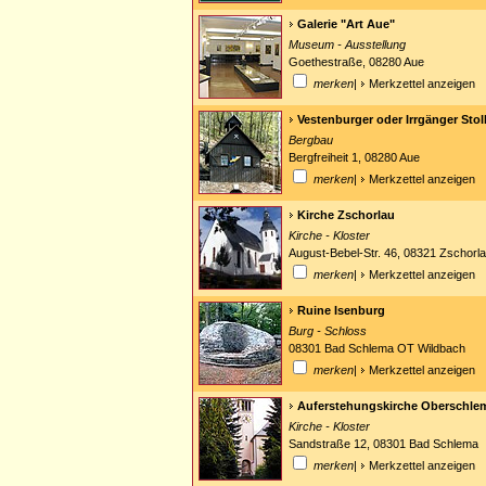
Galerie "Art Aue"
Museum - Ausstellung
Goethestraße, 08280 Aue
merken
|
Merkzettel anzeigen
Vestenburger oder Irrgänger Stol
Bergbau
Bergfreiheit 1, 08280 Aue
merken
|
Merkzettel anzeigen
Kirche Zschorlau
Kirche - Kloster
August-Bebel-Str. 46, 08321 Zschorl
merken
|
Merkzettel anzeigen
Ruine Isenburg
Burg - Schloss
08301 Bad Schlema OT Wildbach
merken
|
Merkzettel anzeigen
Auferstehungskirche Oberschle
Kirche - Kloster
Sandstraße 12, 08301 Bad Schlema
merken
|
Merkzettel anzeigen