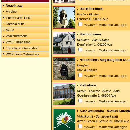
Neueintrag
Das Klösterlein
Anreise
Kirche - Kloster
interessante Links
Pfarrstr.11, 08280 Aue
Datenschutz
merken
|
Merkzettel anzeigen
AGBs
Stadtmuseum
Widerrufsrecht
Museum - Ausstellung
WMS-Onlineshop
Bergfreiheit 1, 08280 Aue
Erzgebirge-Onlineshop
merken
|
Merkzettel anzeigen
WMS Textil-Onlineshop
Historisches Bergbaugebiet Kut
Bergbau
08294 Lößnitz
merken
|
Merkzettel anzeigen
Kulturhaus
Musik - Theater - Kultur - Kino
Goethestraße 2, 08280 Aue
merken
|
Merkzettel anzeigen
Auer Werkstube - textiles Kuns
Volkskunst - Schauwerkstatt
Alfred-Brodauf-Straße 21, 08280 Aue
merken
|
Merkzettel anzeigen