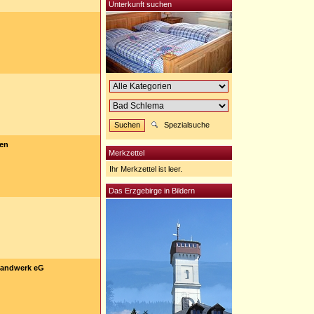
Unterkunft suchen
Spezialsuche
ten
Merkzettel
Ihr Merkzettel ist leer.
Das Erzgebirge in Bildern
thandwerk eG