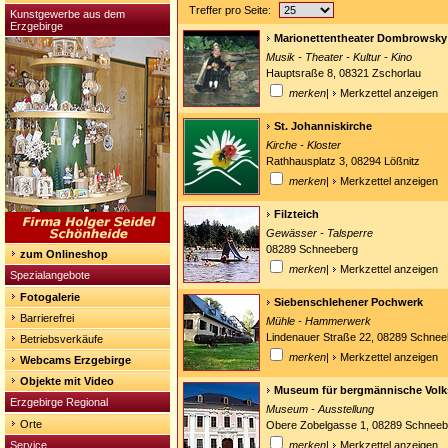
Treffer pro Seite:
Kunstgewerbe aus dem
Erzgebirge
Marionettentheater Dombrowsky
Musik - Theater - Kultur - Kino
Hauptsraße 8, 08321 Zschorlau
merken
|
Merkzettel anzeigen
St. Johanniskirche
Kirche - Kloster
Rathhausplatz 3, 08294 Lößnitz
merken
|
Merkzettel anzeigen
Filzteich
Gewässer - Talsperre
08289 Schneeberg
zum Onlineshop
merken
|
Merkzettel anzeigen
Spezialangebote
Fotogalerie
Siebenschlehener Pochwerk
Barrierefrei
Mühle - Hammerwerk
Lindenauer Straße 22, 08289 Schnee
Betriebsverkäufe
merken
|
Merkzettel anzeigen
Webcams Erzgebirge
Objekte mit Video
Museum für bergmännische Volk
Erzgebirge Regional
Museum - Ausstellung
Orte
Obere Zobelgasse 1, 08289 Schneeb
Service
merken
|
Merkzettel anzeigen