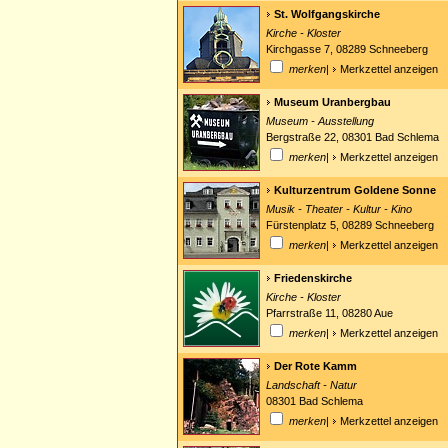
St. Wolfgangskirche
Kirche - Kloster
Kirchgasse 7, 08289 Schneeberg
merken
|
Merkzettel anzeigen
Museum Uranbergbau
Museum - Ausstellung
Bergstraße 22, 08301 Bad Schlema
merken
|
Merkzettel anzeigen
Kulturzentrum Goldene Sonne
Musik - Theater - Kultur - Kino
Fürstenplatz 5, 08289 Schneeberg
merken
|
Merkzettel anzeigen
Friedenskirche
Kirche - Kloster
Pfarrstraße 11, 08280 Aue
merken
|
Merkzettel anzeigen
Der Rote Kamm
Landschaft - Natur
08301 Bad Schlema
merken
|
Merkzettel anzeigen