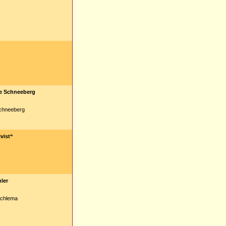
te Schneeberg
Schneeberg
vist“
ler
Schlema