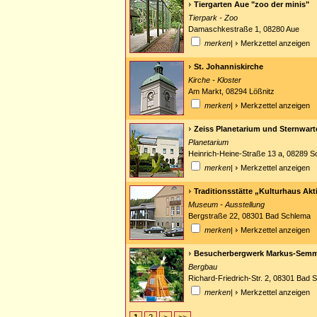
Tiergarten Aue "zoo der minis"
Tierpark - Zoo
Damaschkestraße 1, 08280 Aue
merken
|
Merkzettel anzeigen
St. Johanniskirche
Kirche - Kloster
Am Markt, 08294 Lößnitz
merken
|
Merkzettel anzeigen
Zeiss Planetarium und Sternwar
Planetarium
Heinrich-Heine-Straße 13 a, 08289 
merken
|
Merkzettel anzeigen
Traditionsstätte „Kulturhaus Akti
Museum - Ausstellung
Bergstraße 22, 08301 Bad Schlema
merken
|
Merkzettel anzeigen
Besucherbergwerk Markus-Semm
Bergbau
Richard-Friedrich-Str. 2, 08301 Bad 
merken
|
Merkzettel anzeigen