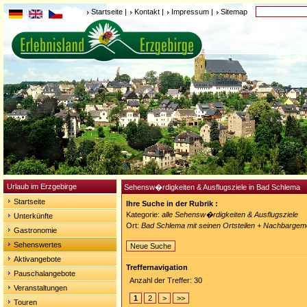
Startseite
|
Kontakt
|
Impressum
|
Sitemap
Urlaub im Erzgebirge
Sehensw�rdigkeiten & Ausflugsziele in Bad Schlema
Startseite
Ihre Suche in der Rubrik :
Kategorie:
alle Sehensw�rdigkeiten & Ausflugsziele
Unterkünfte
Ort:
Bad Schlema mit seinen Ortsteilen + Nachbargem
Gastronomie
Sehenswertes
Neue Suche
Aktivangebote
Treffernavigation
Pauschalangebote
Anzahl der Treffer: 30
Veranstaltungen
1
2
>
>>
Touren