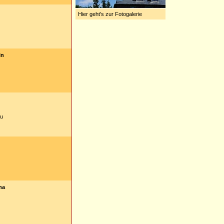
Hier geht's zur Fotogalerie
ln
au
ma