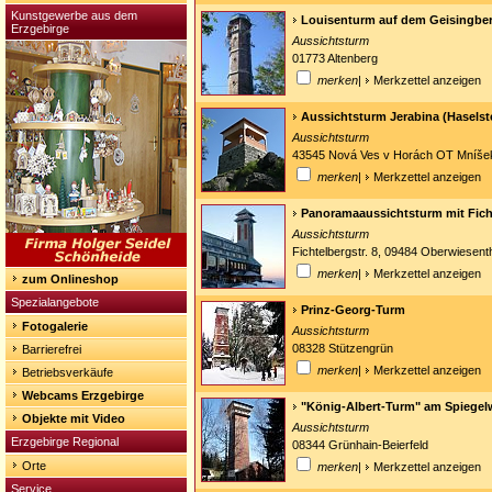
Kunstgewerbe aus dem
Louisenturm auf dem Geisingbe
Erzgebirge
Aussichtsturm
01773 Altenberg
merken
|
Merkzettel anzeigen
Aussichtsturm Jerabina (Haselst
Aussichtsturm
43545 Nová Ves v Horách OT Mníšek 
merken
|
Merkzettel anzeigen
Panoramaaussichtsturm mit Fic
Aussichtsturm
Fichtelbergstr. 8, 09484 Oberwiesent
merken
|
Merkzettel anzeigen
zum Onlineshop
Spezialangebote
Prinz-Georg-Turm
Fotogalerie
Aussichtsturm
08328 Stützengrün
Barrierefrei
merken
|
Merkzettel anzeigen
Betriebsverkäufe
Webcams Erzgebirge
"König-Albert-Turm" am Spiegel
Objekte mit Video
Aussichtsturm
Erzgebirge Regional
08344 Grünhain-Beierfeld
Orte
merken
|
Merkzettel anzeigen
Service