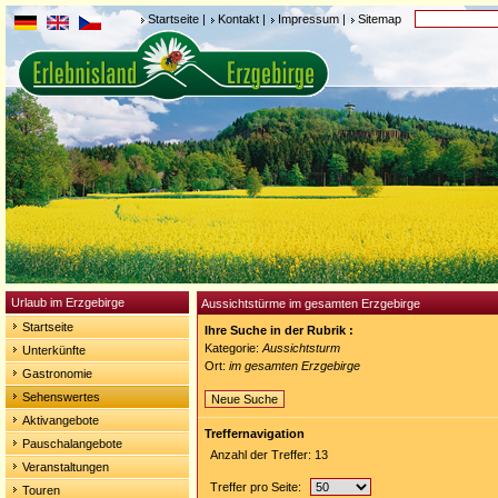
Startseite
|
Kontakt
|
Impressum
|
Sitemap
Urlaub im Erzgebirge
Aussichtstürme im gesamten Erzgebirge
Startseite
Ihre Suche in der Rubrik :
Kategorie:
Aussichtsturm
Unterkünfte
Ort:
im gesamten Erzgebirge
Gastronomie
Sehenswertes
Neue Suche
Aktivangebote
Treffernavigation
Pauschalangebote
Anzahl der Treffer: 13
Veranstaltungen
Treffer pro Seite:
Touren