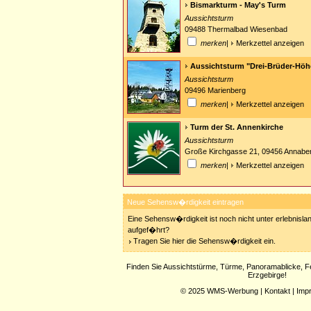
Bismarkturm - May's Turm
Aussichtsturm
09488 Thermalbad Wiesenbad
merken
|
Merkzettel anzeigen
Aussichtsturm "Drei-Brüder-Höh
Aussichtsturm
09496 Marienberg
merken
|
Merkzettel anzeigen
Turm der St. Annenkirche
Aussichtsturm
Große Kirchgasse 21, 09456 Annabe
merken
|
Merkzettel anzeigen
Neue Sehensw�rdigkeit eintragen
Eine Sehensw�rdigkeit ist noch nicht unter erlebnisla
aufgef�hrt?
Tragen Sie hier die Sehensw�rdigkeit ein.
Finden Sie Aussichtstürme, Türme, Panoramablicke, F
Erzgebirge!
© 2025
WMS-Werbung
|
Kontakt
|
Imp