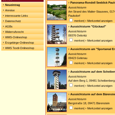
Panorama-Rondell Seeblick Paul
Neueintrag
Aussichtsturm
Anreise
Am Strand des Malter-Stausees, 017
interessante Links
Paulsdorf
merken
|
Merkzettel anzeigen
Datenschutz
AGBs
Aussichtsturm "Glückauf"
Aussichtsturm
Widerrufsrecht
09376 Oelsnitz
WMS-Onlineshop
merken
|
Merkzettel anzeigen
Erzgebirge-Onlineshop
WMS Textil-Onlineshop
Aussichtsturm am "Sportareal Er
Aussichtsturm
09423 Gelenau
merken
|
Merkzettel anzeigen
Aussichtsturm auf dem Scheibe
Aussichtsturm
Auf dem Berg 1, 09481 Scheibenberg
merken
|
Merkzettel anzeigen
Aussichtsturm auf dem Bärenste
Aussichtsturm
Bergstraße 18, 09471 Bärenstein
merken
|
Merkzettel anzeigen