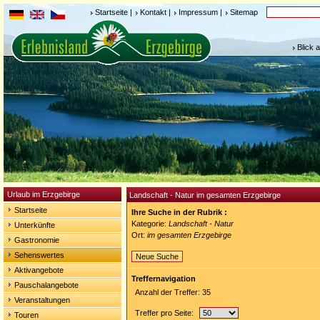
Startseite
|
Kontakt
|
Impressum
|
Sitemap
Blick 
Urlaub im Erzgebirge
Landschaft - Natur im gesamten Erzgebirge
Startseite
Ihre Suche in der Rubrik :
Kategorie:
Landschaft - Natur
Unterkünfte
Ort:
im gesamten Erzgebirge
Gastronomie
Sehenswertes
Neue Suche
Aktivangebote
Treffernavigation
Pauschalangebote
Anzahl der Treffer: 35
Veranstaltungen
Treffer pro Seite:
Touren