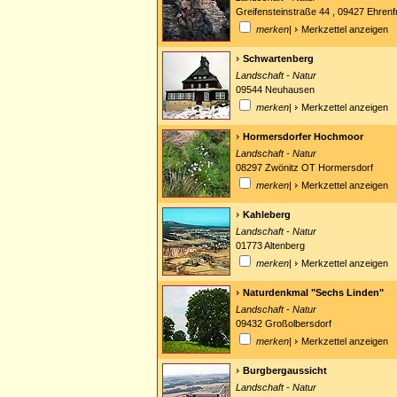
Greifensteinstraße 44 , 09427 Ehrenf
merken
|
Merkzettel anzeigen
Schwartenberg
Landschaft - Natur
09544 Neuhausen
merken
|
Merkzettel anzeigen
Hormersdorfer Hochmoor
Landschaft - Natur
08297 Zwönitz OT Hormersdorf
merken
|
Merkzettel anzeigen
Kahleberg
Landschaft - Natur
01773 Altenberg
merken
|
Merkzettel anzeigen
Naturdenkmal "Sechs Linden"
Landschaft - Natur
09432 Großolbersdorf
merken
|
Merkzettel anzeigen
Burgbergaussicht
Landschaft - Natur