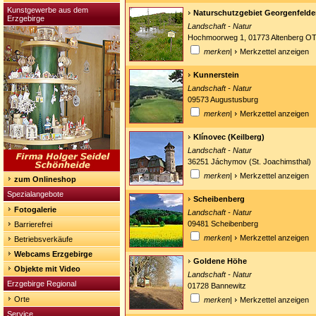
Kunstgewerbe aus dem
Naturschutzgebiet Georgenfeld
Erzgebirge
Landschaft - Natur
Hochmoorweg 1, 01773 Altenberg OT
merken
|
Merkzettel anzeigen
Kunnerstein
Landschaft - Natur
09573 Augustusburg
merken
|
Merkzettel anzeigen
Klínovec (Keilberg)
Landschaft - Natur
36251 Jáchymov (St. Joachimsthal)
merken
|
Merkzettel anzeigen
zum Onlineshop
Spezialangebote
Scheibenberg
Fotogalerie
Landschaft - Natur
09481 Scheibenberg
Barrierefrei
merken
|
Merkzettel anzeigen
Betriebsverkäufe
Webcams Erzgebirge
Goldene Höhe
Objekte mit Video
Landschaft - Natur
Erzgebirge Regional
01728 Bannewitz
Orte
merken
|
Merkzettel anzeigen
Service