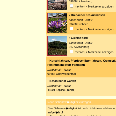
09638 Lichtenberg
merken
|
Merkzettel anzeigen
Drebacher Krokuswiesen
Landschaft - Natur
09430 Drebach
merken
|
Merkzettel anzeigen
Geisingberg
Landschaft - Natur
01773 Altenberg
merken
|
Merkzettel anzeigen
Kutschfahrten, Pferdeschlittenfahrten, Kremserf
Postkutsche Kurt Faßmann
Landschaft - Natur
09484 Oberwiesenthal
Botanischer Garten
Landschaft - Natur
41501 Teplice (Teplitz)
Neue Sehensw�rdigkeit eintragen
Eine Sehensw�rdigkeit ist noch nicht unter erlebnisla
aufgef�hrt?