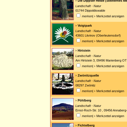
Die Dippser Heide (Steinernes M
Landschaft - Natur
01744 Dippoldiswalde
merken
|
Merkzettel anzeigen
Voigtpark
Landschaft - Natur
43601 Litvinov (Oberleutensdorf)
merken
|
Merkzettel anzeigen
Hirtstein
Landschaft - Natur
Am Hirtstein 3, 09496 Marienberg O
merken
|
Merkzettel anzeigen
Zwönitzquelle
Landschaft - Natur
08297 Zwönitz
merken
|
Merkzettel anzeigen
Pöhlberg
Landschaft - Natur
Ernst-Roch-Str. 10 , 09456 Annaberg
merken
|
Merkzettel anzeigen
Fichtelberg