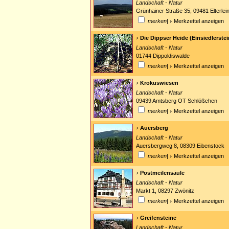
Landschaft - Natur
Grünhainer Straße 35, 09481 Elterlei
merken
|
Merkzettel anzeigen
Die Dippser Heide (Einsiedlerste
Landschaft - Natur
01744 Dippoldiswalde
merken
|
Merkzettel anzeigen
Krokuswiesen
Landschaft - Natur
09439 Amtsberg OT Schlößchen
merken
|
Merkzettel anzeigen
Auersberg
Landschaft - Natur
Auersbergweg 8, 08309 Eibenstock
merken
|
Merkzettel anzeigen
Postmeilensäule
Landschaft - Natur
Markt 1, 08297 Zwönitz
merken
|
Merkzettel anzeigen
Greifensteine
Landschaft - Natur