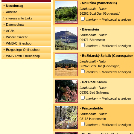
Meluzína (Wirbelstein)
Neueintrag
Landschaft - Natur
Anreise
36262 Bozi Dar (Gottesgab)
interessante Links
merken
|
Merkzettel anzeigen
Datenschutz
Bärenstein
AGBs
Landschaft - Natur
Widerrufsrecht
09471 Bärenstein
WMS-Onlineshop
merken
|
Merkzettel anzeigen
Erzgebirge-Onlineshop
Božídarský Špicák (Gottesgaber 
WMS Textil-Onlineshop
Landschaft - Natur
36262 Bozi Dar (Gottesgab)
merken
|
Merkzettel anzeigen
Der Rote Kamm
Landschaft - Natur
08301 Bad Schlema
merken
|
Merkzettel anzeigen
Prinzenhöhle
Landschaft - Natur
08118 Hartenstein
merken
|
Merkzettel anzeigen