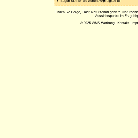
Tragen Sie hier die Sehensw�rdigkeit ein.
Finden Sie Berge, Täler, Naturschutzgebiete, Naturde
Aussichtspunke im Erzgebir
© 2025
WMS-Werbung
|
Kontakt
|
Imp