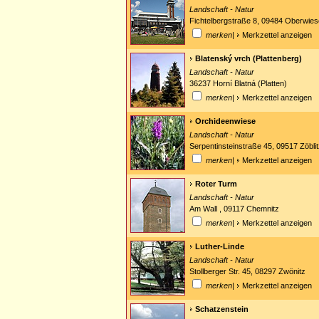
Landschaft - Natur
Fichtelbergstraße 8, 09484 Oberwies
merken
|
Merkzettel anzeigen
Blatenský vrch (Plattenberg)
Landschaft - Natur
36237 Horní Blatná (Platten)
merken
|
Merkzettel anzeigen
Orchideenwiese
Landschaft - Natur
Serpentinsteinstraße 45, 09517 Zöbl
merken
|
Merkzettel anzeigen
Roter Turm
Landschaft - Natur
Am Wall , 09117 Chemnitz
merken
|
Merkzettel anzeigen
Luther-Linde
Landschaft - Natur
Stollberger Str. 45, 08297 Zwönitz
merken
|
Merkzettel anzeigen
Schatzenstein