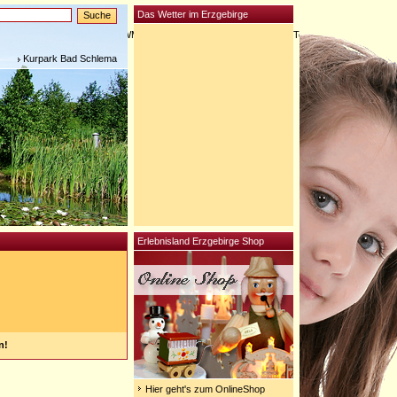
Das Wetter im Erzgebirge
© 2025
WMS-Werbung
|
Kontakt
|
Impressum
|
Top
Kurpark Bad Schlema
Erlebnisland Erzgebirge Shop
n!
Hier geht's zum OnlineShop