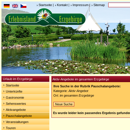
Startseite
|
Kontakt
|
Impressum
|
Sitemap
Urlaub im Erzgebirge
Aktiv-Angebote im gesamten Erzgebirge
Startseite
Ihre Suche in der Rubrik Pauschalangebote:
Kategorie:
Aktiv-Angebot
Unterkünfte
Ort:
im gesamten Erzgebirge
Gastronomie
Sehenswertes
Neue Suche
Aktivangebote
Es wurde leider kein passendes Ergebnis gefunde
Pauschalangebote
Veranstaltungen
Touren