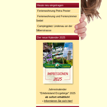
Heute neu eingetragen
Ferienwohnung Petra Pester
Ferienwohnung und Ferienzimmer
Seidel
Campingplatz Lindenau an der
Silberstrasse
Der neue Kalender 2025
Jahreskalender
"Erlebnisland Erzgebirge" 2025
ab sofort erhältlich!
Informieren Sie sich hier!