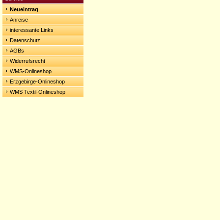
Neueintrag
Anreise
interessante Links
Datenschutz
AGBs
Widerrufsrecht
WMS-Onlineshop
Erzgebirge-Onlineshop
WMS Textil-Onlineshop