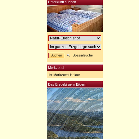
Unterkunft suchen
Spezialsuche
Merkzettel
Ihr Merkzettel ist leer.
Das Erzgebirge in Bildern