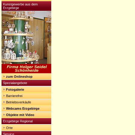
Kunstgewerbe aus dem
Erzgebirge
zum Onlineshop
Spezialangebote
Fotogalerie
Barrierefrei
Betriebsverkäufe
Webcams Erzgebirge
Objekte mit Video
Erzgebirge Regional
Orte
Service