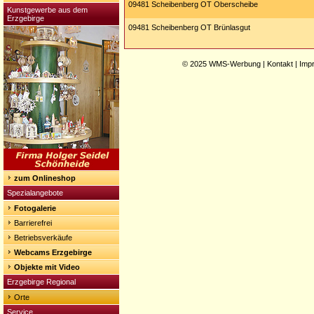
09481 Scheibenberg OT Oberscheibe
Kunstgewerbe aus dem
Erzgebirge
09481 Scheibenberg OT Brünlasgut
© 2025
WMS-Werbung
|
Kontakt
|
Imp
zum Onlineshop
Spezialangebote
Fotogalerie
Barrierefrei
Betriebsverkäufe
Webcams Erzgebirge
Objekte mit Video
Erzgebirge Regional
Orte
Service