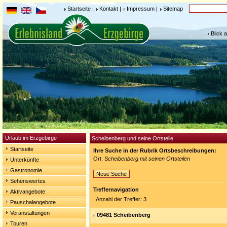
Startseite
|
Kontakt
|
Impressum
|
Sitemap
Blick 
Urlaub im Erzgebirge
Scheibenberg und seine Ortsteile
Startseite
Ihre Suche in der Rubrik Ortsbeschreibungen:
Ort:
Scheibenberg mit seinen Ortsteilen
Unterkünfte
Gastronomie
Neue Suche
Sehenswertes
Treffernavigation
Aktivangebote
Anzahl der Treffer: 3
Pauschalangebote
Veranstaltungen
09481 Scheibenberg
Touren