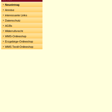
Neueintrag
Anreise
interessante Links
Datenschutz
AGBs
Widerrufsrecht
WMS-Onlineshop
Erzgebirge-Onlineshop
WMS Textil-Onlineshop