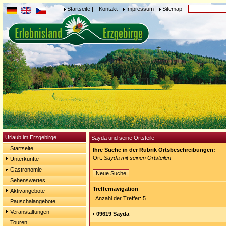
Startseite
|
Kontakt
|
Impressum
|
Sitemap
Urlaub im Erzgebirge
Sayda und seine Ortsteile
Startseite
Ihre Suche in der Rubrik Ortsbeschreibungen:
Ort:
Sayda mit seinen Ortsteilen
Unterkünfte
Gastronomie
Neue Suche
Sehenswertes
Treffernavigation
Aktivangebote
Anzahl der Treffer: 5
Pauschalangebote
Veranstaltungen
09619 Sayda
Touren