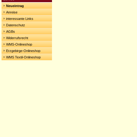
Neueintrag
Anreise
interessante Links
Datenschutz
AGBs
Widerrufsrecht
WMS-Onlineshop
Erzgebirge-Onlineshop
WMS Textil-Onlineshop