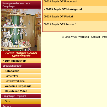
09619 Sayda OT Friedebach
Kunstgewerbe aus dem
Erzgebirge
09619 Sayda OT Mortelgrund
09619 Sayda OT Pilsdorf
09619 Sayda OT Ullersdorf
© 2025
WMS-Werbung
|
Kontakt
|
Imp
zum Onlineshop
Spezialangebote
Fotogalerie
Barrierefrei
Betriebsverkäufe
Webcams Erzgebirge
Objekte mit Video
Erzgebirge Regional
Orte
Service