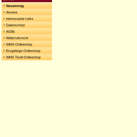
Neueintrag
Anreise
interessante Links
Datenschutz
AGBs
Widerrufsrecht
WMS-Onlineshop
Erzgebirge-Onlineshop
WMS Textil-Onlineshop