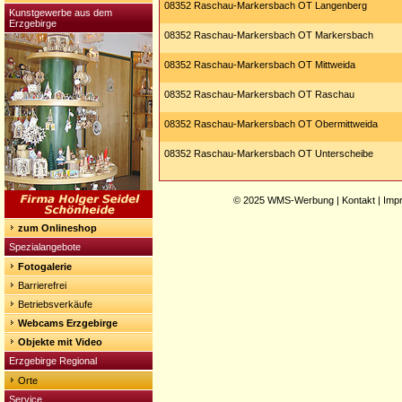
08352 Raschau-Markersbach OT Langenberg
Kunstgewerbe aus dem
Erzgebirge
08352 Raschau-Markersbach OT Markersbach
08352 Raschau-Markersbach OT Mittweida
08352 Raschau-Markersbach OT Raschau
08352 Raschau-Markersbach OT Obermittweida
08352 Raschau-Markersbach OT Unterscheibe
© 2025
WMS-Werbung
|
Kontakt
|
Imp
zum Onlineshop
Spezialangebote
Fotogalerie
Barrierefrei
Betriebsverkäufe
Webcams Erzgebirge
Objekte mit Video
Erzgebirge Regional
Orte
Service