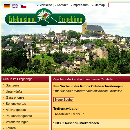
Startseite
|
Kontakt
|
Impressum
|
Sitemap
Urlaub im Erzgebirge
Raschau-Markersbach und seine Ortsteile
Startseite
Ihre Suche in der Rubrik Ortsbeschreibungen:
Ort:
Raschau-Markersbach mit seinen Ortsteilen
Unterkünfte
Gastronomie
Neue Suche
Sehenswertes
Treffernavigation
Aktivangebote
Anzahl der Treffer: 7
Pauschalangebote
Veranstaltungen
08352 Raschau-Markersbach
Touren