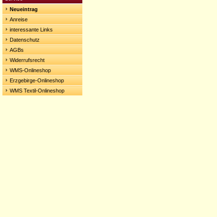
Neueintrag
Anreise
interessante Links
Datenschutz
AGBs
Widerrufsrecht
WMS-Onlineshop
Erzgebirge-Onlineshop
WMS Textil-Onlineshop