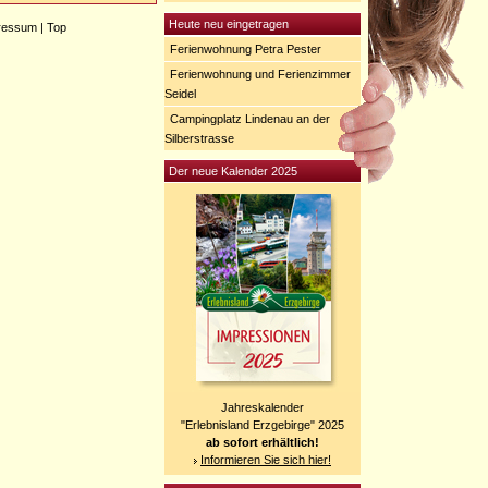
Heute neu eingetragen
ressum
|
Top
Ferienwohnung Petra Pester
Ferienwohnung und Ferienzimmer
Seidel
Campingplatz Lindenau an der
Silberstrasse
Der neue Kalender 2025
Jahreskalender
"Erlebnisland Erzgebirge" 2025
ab sofort erhältlich!
Informieren Sie sich hier!