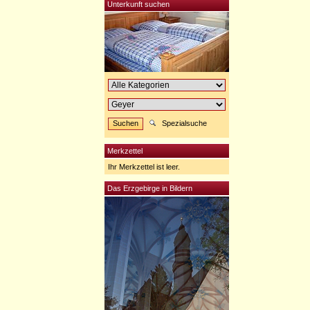
Unterkunft suchen
Spezialsuche
Merkzettel
Ihr Merkzettel ist leer.
Das Erzgebirge in Bildern