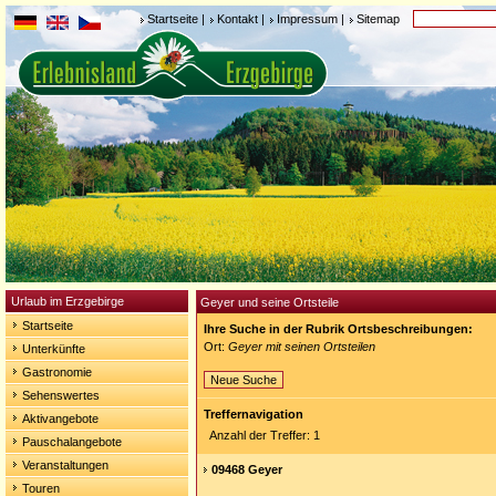
Startseite
|
Kontakt
|
Impressum
|
Sitemap
Urlaub im Erzgebirge
Geyer und seine Ortsteile
Startseite
Ihre Suche in der Rubrik Ortsbeschreibungen:
Ort:
Geyer mit seinen Ortsteilen
Unterkünfte
Gastronomie
Neue Suche
Sehenswertes
Treffernavigation
Aktivangebote
Anzahl der Treffer: 1
Pauschalangebote
Veranstaltungen
09468 Geyer
Touren