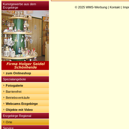
Kunstgewerbe aus dem
© 2025
WMS-Werbung
|
Kontakt
|
Imp
Erzgebirge
zum Onlineshop
Spezialangebote
Fotogalerie
Barrierefrei
Betriebsverkäufe
Webcams Erzgebirge
Objekte mit Video
Erzgebirge Regional
Orte
Service