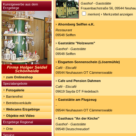
Gasthof - Gaststätte
Kunstgewerbe aus dem
Erzgebirge
Frauenbachstraße 56, 09544 Neuha
merken
|
Merkzettel anzeigen
Ahornberg Seiffen e.K.
Restaurant
09548 Seiffen
Gaststätte "Holzwurm"
Gasthof - Gaststätte
09548 Seiffen
Eisgarten-Sonnenschein (Lösermühle)
Café - Eiscafé
09544 Neuhausen OT Cämmerswalde
zum Onlineshop
Cafe und Pension Dahmen
Spezialangebote
Café - Eiscafé
Fotogalerie
09619 Sayda OT Friedebach
Barrierefrei
Gaststätte am Flugzeug
Betriebsverkäufe
-
Webcams Erzgebirge
09544 Neuhausen OT Cämmerswalde
Objekte mit Video
Gasthaus "An der Kirche"
Erzgebirge Regional
Gasthof - Gaststätte
Orte
09548 Deutschneudorf
Service