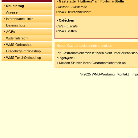
Gaststätte "Huthaus" am Fortuna-Stolln
Neueintrag
Gasthof - Gaststätte
09548 Deutschneudorf
Anreise
interessante Links
Caféchen
Datenschutz
Café - Eiscafé
09548 Seiffen
AGBs
Widerrufsrecht
WMS-Onlineshop
Neuen Gastronomiebetrieb anmelden
Erzgebirge-Onlineshop
Ihr Gastronomiebetrieb ist noch nicht unter erlebnisla
WMS Textil-Onlineshop
aufgef�hrt?
Melden Sie hier Ihren Gastronomiebetrieb an.
© 2025
WMS-Werbung
|
Kontakt
|
Imp