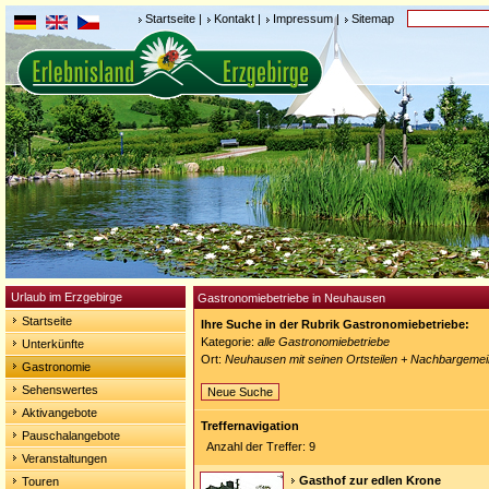
Startseite
|
Kontakt
|
Impressum
|
Sitemap
Urlaub im Erzgebirge
Gastronomiebetriebe in Neuhausen
Startseite
Ihre Suche in der Rubrik Gastronomiebetriebe:
Kategorie:
alle Gastronomiebetriebe
Unterkünfte
Ort:
Neuhausen mit seinen Ortsteilen + Nachbargeme
Gastronomie
Sehenswertes
Neue Suche
Aktivangebote
Treffernavigation
Pauschalangebote
Anzahl der Treffer: 9
Veranstaltungen
Gasthof zur edlen Krone
Touren