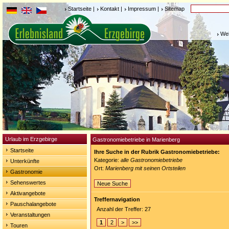
Startseite
|
Kontakt
|
Impressum
|
Sitemap
Weh
Urlaub im Erzgebirge
Gastronomiebetriebe in Marienberg
Startseite
Ihre Suche in der Rubrik Gastronomiebetriebe:
Kategorie:
alle Gastronomiebetriebe
Unterkünfte
Ort:
Marienberg mit seinen Ortsteilen
Gastronomie
Sehenswertes
Neue Suche
Aktivangebote
Treffernavigation
Pauschalangebote
Anzahl der Treffer: 27
Veranstaltungen
1
2
>
>>
Touren