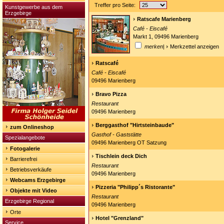
Treffer pro Seite:
Kunstgewerbe aus dem
Erzgebirge
Ratscafe Marienberg
Café - Eiscafé
Markt 1, 09496 Marienberg
merken
|
Merkzettel anzeigen
Ratscafé
Café - Eiscafé
09496 Marienberg
Bravo Pizza
Restaurant
09496 Marienberg
Berggasthof "Hirtsteinbaude"
zum Onlineshop
Gasthof - Gaststätte
Spezialangebote
09496 Marienberg OT Satzung
Fotogalerie
Tischlein deck Dich
Barrierefrei
Restaurant
Betriebsverkäufe
09496 Marienberg
Webcams Erzgebirge
Pizzeria "Philipp´s Ristorante"
Objekte mit Video
Restaurant
Erzgebirge Regional
09496 Marienberg
Orte
Hotel "Grenzland"
Service