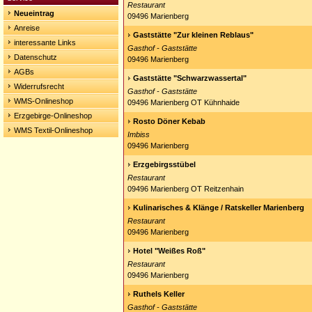
Restaurant
Neueintrag
09496 Marienberg
Anreise
Gaststätte "Zur kleinen Reblaus"
interessante Links
Gasthof - Gaststätte
Datenschutz
09496 Marienberg
AGBs
Gaststätte "Schwarzwassertal"
Widerrufsrecht
Gasthof - Gaststätte
WMS-Onlineshop
09496 Marienberg OT Kühnhaide
Erzgebirge-Onlineshop
Rosto Döner Kebab
WMS Textil-Onlineshop
Imbiss
09496 Marienberg
Erzgebirgsstübel
Restaurant
09496 Marienberg OT Reitzenhain
Kulinarisches & Klänge / Ratskeller Marienberg
Restaurant
09496 Marienberg
Hotel "Weißes Roß"
Restaurant
09496 Marienberg
Ruthels Keller
Gasthof - Gaststätte