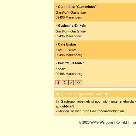
Gaststätte "Gambrinus"
Gasthof - Gaststätte
09496 Marienberg
Gudrun´s Einkehr
Gasthof - Gaststätte
09496 Marienberg
Café Eisbär
Café - Eiscafé
09496 Marienberg
Pub "OLD MAN"
Kneipe
09496 Marienberg
1
2
>
>>
Neuen Gastronomiebetrieb anmelden
Ihr Gastronomiebetrieb ist noch nicht unter erlebnisla
aufgef�hrt?
Melden Sie hier Ihren Gastronomiebetrieb an.
© 2025
WMS-Werbung
|
Kontakt
|
Imp