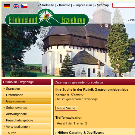
Startseite
|
Kontakt
|
Impressum
|
Sitemap
Weh
Urlaub im Erzgebirge
Catering im gesamten Erzgebirge
Startseite
Ihre Suche in der Rubrik Gastronomiebetriebe:
Kategorie:
Catering
Unterkünfte
Ort:
im gesamten Erzgebirge
Gastronomie
Sehenswertes
Neue Suche
Aktivangebote
Treffernavigation
Pauschalangebote
Anzahl der Treffer: 2
Veranstaltungen
Höhne Catering & Joy Events
Touren