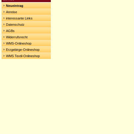
Neueintrag
Anreise
interessante Links
Datenschutz
AGBs
Widerrufsrecht
WMS-Onlineshop
Erzgebirge-Onlineshop
WMS Textil-Onlineshop