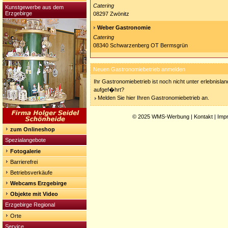
Catering
Kunstgewerbe aus dem
Erzgebirge
08297 Zwönitz
Weber Gastronomie
Catering
08340 Schwarzenberg OT Bermsgrün
Neuen Gastronomiebetrieb anmelden
Ihr Gastronomiebetrieb ist noch nicht unter erlebnisla
aufgef�hrt?
Melden Sie hier Ihren Gastronomiebetrieb an.
© 2025
WMS-Werbung
|
Kontakt
|
Imp
zum Onlineshop
Spezialangebote
Fotogalerie
Barrierefrei
Betriebsverkäufe
Webcams Erzgebirge
Objekte mit Video
Erzgebirge Regional
Orte
Service