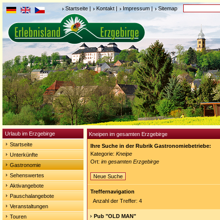
Startseite
|
Kontakt
|
Impressum
|
Sitemap
Urlaub im Erzgebirge
Kneipen im gesamten Erzgebirge
Startseite
Ihre Suche in der Rubrik Gastronomiebetriebe:
Kategorie:
Kneipe
Unterkünfte
Ort:
im gesamten Erzgebirge
Gastronomie
Sehenswertes
Neue Suche
Aktivangebote
Treffernavigation
Pauschalangebote
Anzahl der Treffer: 4
Veranstaltungen
Pub "OLD MAN"
Touren