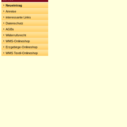
Neueintrag
Anreise
interessante Links
Datenschutz
AGBs
Widerrufsrecht
WMS-Onlineshop
Erzgebirge-Onlineshop
WMS Textil-Onlineshop