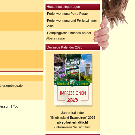
Heute neu eingetragen
Ferienwohnung Petra Pester
Ferienwohnung und Ferienzimmer
Seidel
Campingplatz Lindenau an der
Silberstrasse
Der neue Kalender 2025
nd-erzgebirge.de
ressum
|
Top
Jahreskalender
"Erlebnisland Erzgebirge" 2025
ab sofort erhältlich!
Informieren Sie sich hier!