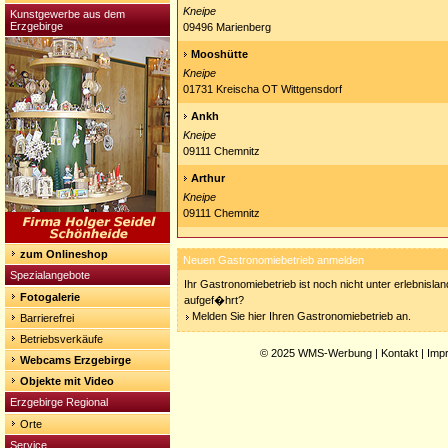
Kneipe
Kunstgewerbe aus dem
Erzgebirge
09496 Marienberg
Mooshütte
Kneipe
01731 Kreischa OT Wittgensdorf
Ankh
Kneipe
09111 Chemnitz
Arthur
Kneipe
09111 Chemnitz
zum Onlineshop
Neuen Gastronomiebetrieb anmelden
Spezialangebote
Ihr Gastronomiebetrieb ist noch nicht unter erlebnisla
Fotogalerie
aufgef�hrt?
Melden Sie hier Ihren Gastronomiebetrieb an.
Barrierefrei
Betriebsverkäufe
© 2025
WMS-Werbung
|
Kontakt
|
Imp
Webcams Erzgebirge
Objekte mit Video
Erzgebirge Regional
Orte
Service